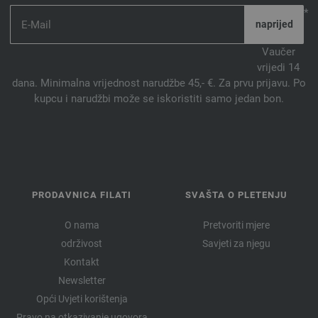
*
Vaučer
vrijedi 14
dana. Minimalna vrijednost narudžbe 45,- €. Za prvu prijavu. Po
kupcu i narudžbi može se iskoristiti samo jedan bon.
PRODAVNICA FILATI
SVAŠTA O PLETENJU
O nama
Pretvoriti mjere
održivost
Savjeti za njegu
Kontakt
Newsletter
Opći Uvjeti korištenja
Pravo na otkazivanje ugovora