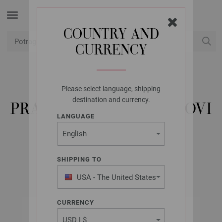
COUNTRY AND
CURRENCY
USD
Moj račun
Please select language, shipping
PRYM
destination and currency.
PRAVOUGAONI PRSTENOVI
LANGUAGE
555312 / 40MM
Artikl br.: 555312
SHIPPING TO
USA - The United States
of America
CURRENCY