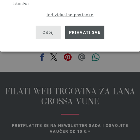
iskustva.
prev
next
Individualne postavke
Odbij
PRIHVATI SVE
PODIJELI OVU STRANICU
FILATI WEB TRGOVINA ZA LANA
GROSSA VUNE
PRETPLATITE SE NA NEWSLETTER SADA I OSVOJITE
VAUČER OD 10 €.*