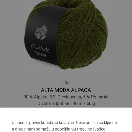
Lana Grossa
ALTA MODA ALPACA
90 % Alpaka, 5 % Djevicavuna, 5 % Poliamid
Dužina: otprilike 140 m / 50 g
Većina igle: 5 - 6
6,68 €
7,80 $
U našoj trgovini koristimo kolačiće. Neke od njih su ključne,
bez PDV-a, dodatno troškovi za dostavu, Osnovna cijena:
133,60 €
/ kg
a druge nam pomažu u poboljšanju trgovine i vašeg