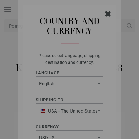
COUNTRY AND
CURRENCY
USD
Moj račun
Please select language, shipping
PRYM
destination and currency.
KAIŠ ZA TAŠNE 965188
LANGUAGE
Artikl br.: 965188
SHIPPING TO
USA - The United States
of America
CURRENCY