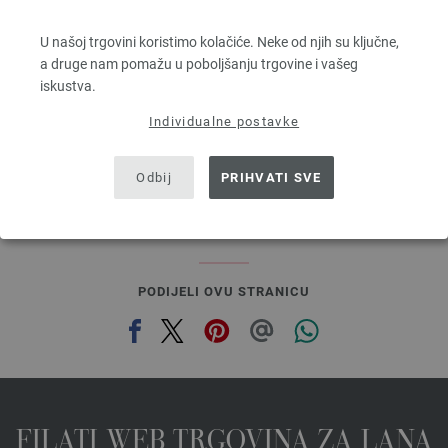
ALTA MODA ALPACA
90 % Alpaka, 5 % Djevicavuna, 5 % Poliamid
U našoj trgovini koristimo kolačiće. Neke od njih su ključne,
Dužina: otprilike 140 m / 50 g
a druge nam pomažu u poboljšanju trgovine i vašeg
Većina igle: 5 - 6
iskustva.
6,68 €
7,81 $
Individualne postavke
bez PDV-a, dodatno troškovi za dostavu, Osnovna cijena:
133,60 €
/ kg
prev
next
Odbij
PRIHVATI SVE
PODIJELI OVU STRANICU
FILATI WEB TRGOVINA ZA LANA