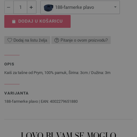
188-farmerke plavo
DODAJ U KOŠARICU
Dodaj na listu želja
Pitanje o ovom proizvodu?
OPIS
Kaiš za tašne od Prym, 100% pamuk, Širina: 3cm / Dužina: 3m
VARIJANTA
188-farmerke plavo | EAN: 4002279651880
I OVO BI VAM SE MOGLO