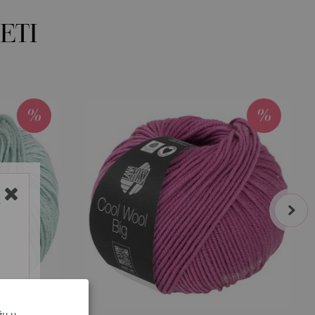
ETI
next
Y
žu u