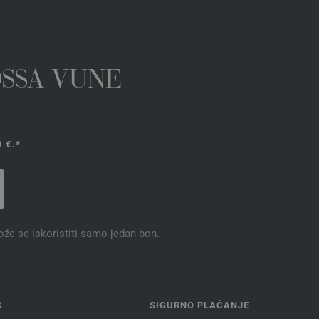
OSSA VUNE
 €.*
ože se iskoristiti samo jedan bon.
Ć
SIGURNO PLAĆANJE