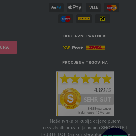
DOSTAVNI PARTNERI
VORA
PROCJENA TRGOVINA
Naša tvrtka prikuplja ocjene putem
nezavisnih pružatelja usluga SHOPVOTE i
TRUSTPILOT. Oni koriste automatske i ručne