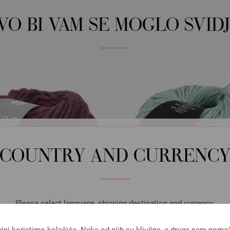
OVO BI VAM SE MOGLO SVIDJ
COUNTRY AND CURRENC
Please select language, shipping destination and currency.
LANGUAGE
vini koristimo kolačiće. Neke od njih su ključne, a druge nam poma