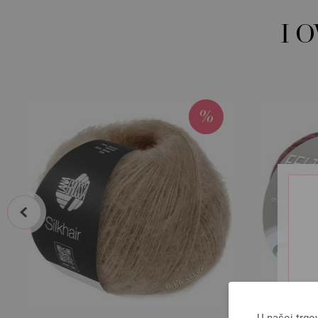
I 
prev
U našoj trgo