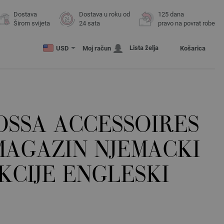
Dostava
Dostava u roku od
125 dana
Širom svijeta
24 sata
pravo na povrat robe
Lista želja
USD
Moj račun
Košarica
OSSA ACCESSOIRES
 MAGAZIN NJEMACKI
KCIJE ENGLESKI