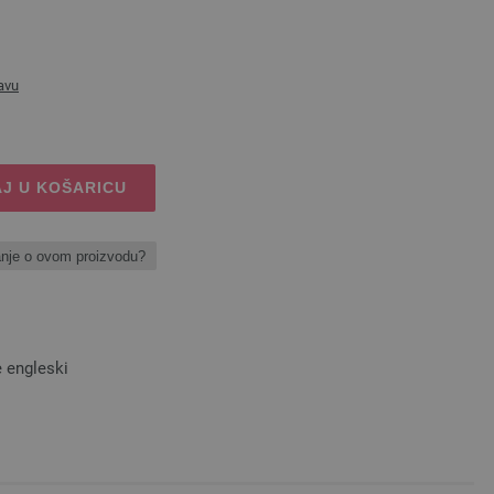
avu
J U KOŠARICU
anje o ovom proizvodu?
e engleski