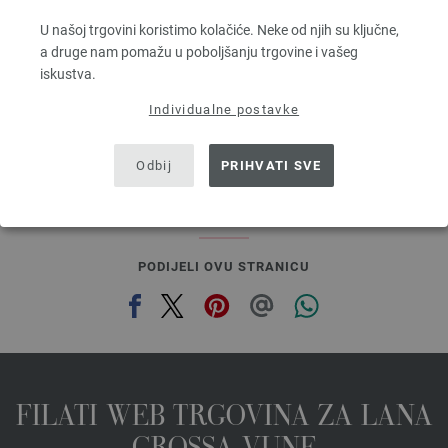
90 % Alpaka, 5 % Djevicavuna, 5 % Poliamid
Dužina: otprilike 140 m / 50 g
U našoj trgovini koristimo kolačiće. Neke od njih su ključne,
Većina igle: 5 - 6
a druge nam pomažu u poboljšanju trgovine i vašeg
6,68 €
iskustva.
7,81 $
bez PDV-a, dodatno troškovi za dostavu, Osnovna cijena:
133,60 €
/ kg
Individualne postavke
prev
next
Odbij
PRIHVATI SVE
PODIJELI OVU STRANICU
FILATI WEB TRGOVINA ZA LANA