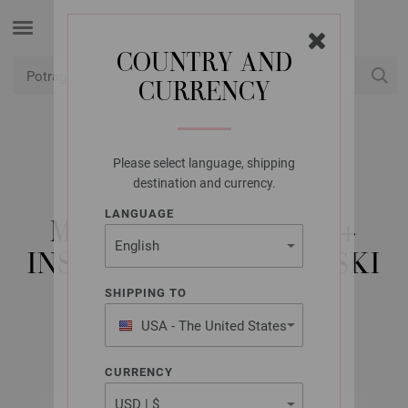
COUNTRY AND
CURRENCY
USD
Moj račun
Please select language, shipping
LANA GROSSA
destination and currency.
GOMITOLO NO. 7 -
LANGUAGE
MAGAZIN NJEMACKI +
INSTRUKCIJE FRANZUSKI
SHIPPING TO
USA - The United States
April 2021
of America
CURRENCY