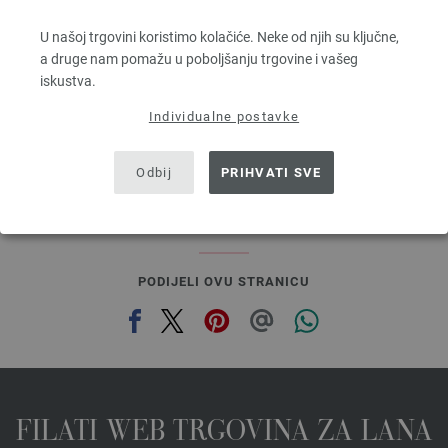
100 % Djevicavuna Merino
U našoj trgovini koristimo kolačiće. Neke od njih su ključne,
Dužina: otprilike 80 m / 50 g
a druge nam pomažu u poboljšanju trgovine i vašeg
Većina igle: 4,5 - 5,5
iskustva.
3,28 €
RRP:
5,00 €
3,83 $
RRP:
5,84 $
Individualne postavke
bez PDV-a, dodatno troškovi za dostavu, Osnovna cijena:
65,60 €
/ kg
prev
next
Odbij
PRIHVATI SVE
PODIJELI OVU STRANICU
FILATI WEB TRGOVINA ZA LANA