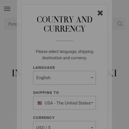
COUNTRY AND
CURRENCY
USD
Moj račun
Please select language, shipping
LANA GROSSA
destination and currency.
FILATI NO. 59 -
LANGUAGE
INSTRUKCIJE ENGLESKI
SHIPPING TO
2020
USA - The United States
of America
CURRENCY