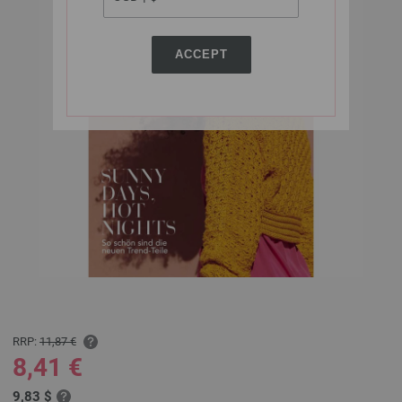
ACCEPT
RRP:
11,87 €
8,41 €
9,83 $