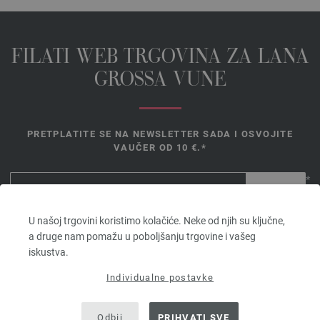
FILATI WEB TRGOVINA ZA LANA
GROSSA VUNE
PRETPLATITE SE NA NEWSLETTER SADA I OSVOJITE
VAUČER OD 10 €.*
*
Vaučer
U našoj trgovini koristimo kolačiće. Neke od njih su ključne,
vrijedi 14
a druge nam pomažu u poboljšanju trgovine i vašeg
dana. Minimalna vrijednost narudžbe 45,- €. Za prvu prijavu. Po
iskustva.
kupcu i narudžbi može se iskoristiti samo jedan bon.
Individualne postavke
Odbij
PRIHVATI SVE