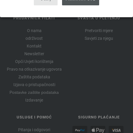
PRODAVNICA FILATI
SVAŠTA O PLETENJU
O nama
Pretvoriti mjere
održivost
Savjeti za njegu
Kontakt
Newsletter
Opći Uvjeti korištenja
Pravo na otkazivanje ugovora
Zaštita podataka
Izjava o pristupačnosti
Postavke zaštite podataka
Izdavanje
USLUGE I POMOĆ
SIGURNO PLAĆANJE
Pitanja i odgovori