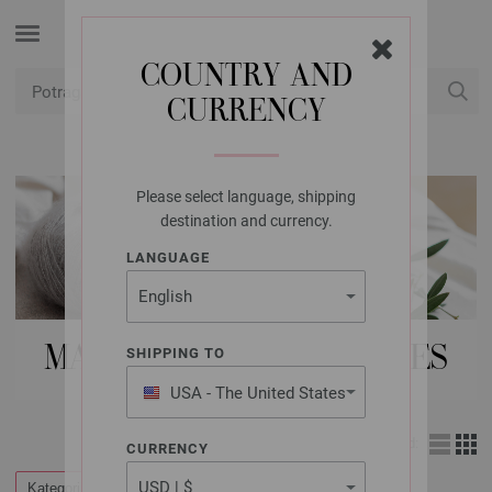
COUNTRY AND
CURRENCY
USD
Moj račun
Please select language, shipping
destination and currency.
LANGUAGE
MAGAZINI | ACCESSOIRES
SHIPPING TO
USA - The United States
of America
Izgled:
CURRENCY
Kategorije