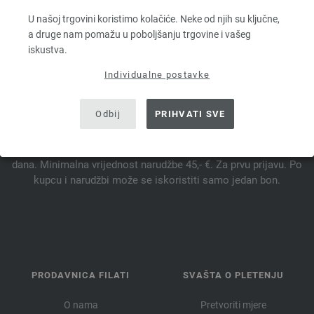
U našoj trgovini koristimo kolačiće. Neke od njih su ključne,
a druge nam pomažu u poboljšanju trgovine i vašeg
iskustva.
PRETPLATITE SE NA NEWSLETTER SADA I OSVOJITE
VAUČER OD 10 €.*
Individualne postavke
*
Odbij
PRIHVATI SVE
Vaučer
vrijedi 14
dana. Minimalna vrijednost narudžbe 45,- €. Za prvu prijavu. Po
kupcu i narudžbi može se iskoristiti samo jedan bon.
PRODAVNICA FILATI
SVAŠTA O PLETENJU
O nama
Pretvoriti mjere