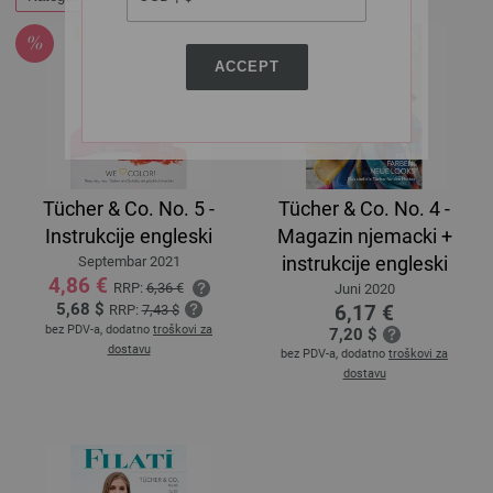
ACCEPT
Tücher & Co. No. 5 -
Tücher & Co. No. 4 -
Instrukcije engleski
Magazin njemacki +
instrukcije engleski
Septembar 2021
4,86 €
RRP:
6,36 €
Juni 2020
5,68 $
6,17 €
RRP:
7,43 $
bez PDV-a, dodatno
troškovi za
7,20 $
dostavu
bez PDV-a, dodatno
troškovi za
dostavu