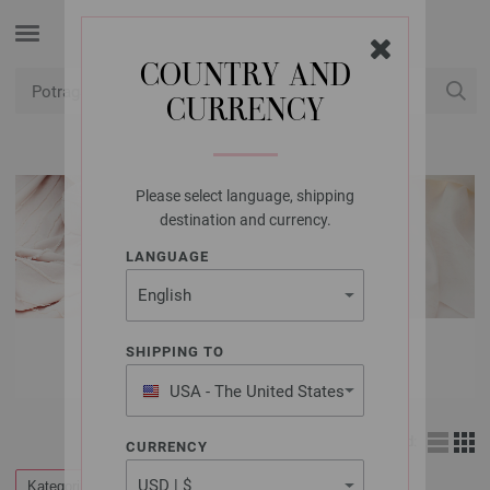
COUNTRY AND
CURRENCY
USD
Moj račun
Please select language, shipping
destination and currency.
LANGUAGE
MAGAZINI
SHIPPING TO
USA - The United States
of America
Izgled:
CURRENCY
Kategorije