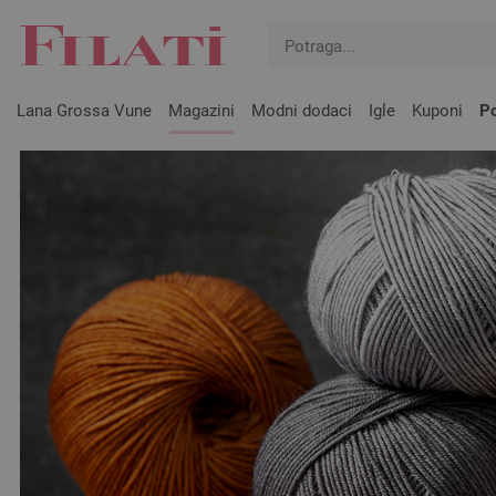
Lana Grossa Vune
Magazini
Modni dodaci
Igle
Kuponi
Po