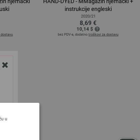
in njemacki
HAND-DYED - MMagazin njemacki +
zuski
instrukcije engleski
2020/21
8,69 €
10,14 $
a dostavu
bez PDV-a, dodatno
troškovi za dostavu
Y
žu u