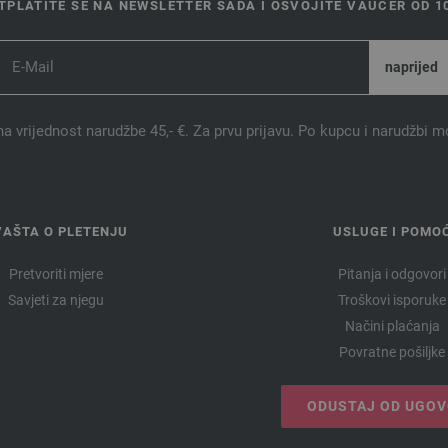
TPLATITE SE NA NEWSLETTER SADA I OSVOJITE VAUČER OD 10
na vrijednost narudžbe 45,- €. Za prvu prijavu. Po kupcu i narudžbi m
VAŠTA O PLETENJU
USLUGE I POMO
Pretvoriti mjere
Pitanja i odgovori
Savjeti za njegu
Troškovi isporuke
Načini plaćanja
Povratne pošiljke
ODUSTAJ OD UGO