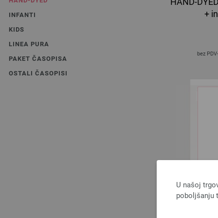
HAND-DYED
HAND-DYED 
+ i
INFANTI
KIDS
LINEA PURA
bez PDV
PAKET ČASOPISA
OSTALI ČASOPISI
U našoj trgo
poboljšanju t