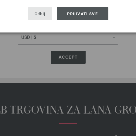
SHIPPING TO
 - Magazin njemacki +
USA - The United States of America
Odbij
PRIHVATI SVE
trukcije franzuski
Juli 2020
CURRENCY
5,61 €
6,55 $
-a, dodatno
troškovi za dostavu
ACCEPT
EB TRGOVINA ZA LANA GR