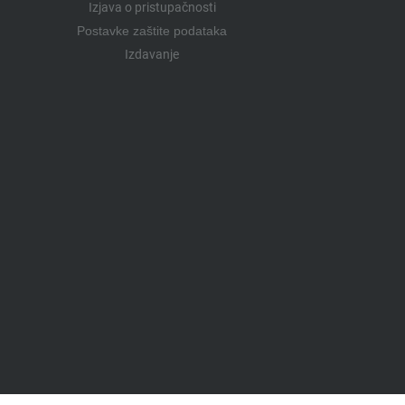
Izjava o pristupačnosti
Postavke zaštite podataka
Izdavanje