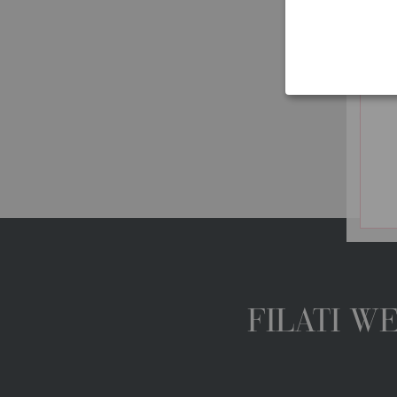
HAND-DYED
ins
bez PDV
FILATI W