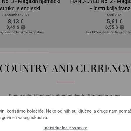
No. 3 - Magazin njemacki
HAND-DYED No. 2 - Magaz
nstrukcije engleski
+ instrukcije fran
Septembar 2021
April 2021
8,13 €
5,61 €
9,49 $
6,55 $
-a, dodatno
troškovi za dostavu
bez PDV-a, dodatno
troškovi z
COUNTRY AND CURRENC
Please select language, shipping destination and currency.
LANGUAGE
vini koristimo kolačiće. Neke od njih su ključne, a druge nam poma
rgovine i vašeg iskustva.
Individualne postavke