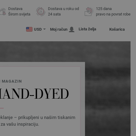
Dostava
Dostava u roku od
125 dana
Širom svijeta
24 sata
pravo na povrat robe
Lista želja
USD
Moj račun
Košarica
N MAGAZIN
 HAND-DYED
eklanje – prikupljeni u našim tiskanim
za vašu inspiraciju.