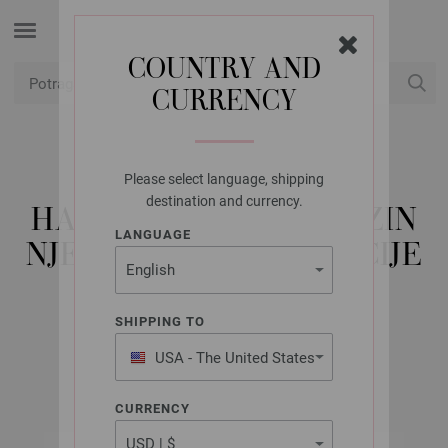
COUNTRY AND
CURRENCY
USD
Moj račun
Please select language, shipping
LANA GROSSA
destination and currency.
HAND-DYED - MMAGAZIN
LANGUAGE
NJEMACKI + INSTRUKCIJE
ENGLESKI
SHIPPING TO
USA - The United States
2020/21
of America
CURRENCY