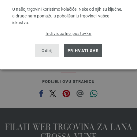
100 % Djevicavuna Merino
Dužina: otprilike 80 m / 50 g
U našoj trgovini koristimo kolačiće. Neke od njih su ključne,
Većina igle: 4,5 - 5,5
a druge nam pomažu u poboljšanju trgovine i vašeg
3,28 €
RRP:
5,00 €
iskustva.
3,82 $
RRP:
5,82 $
bez PDV-a, dodatno troškovi za dostavu, Osnovna cijena:
65,60 €
/ kg
Individualne postavke
prev
next
Odbij
PRIHVATI SVE
PODIJELI OVU STRANICU
FILATI WEB TRGOVINA ZA LANA