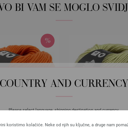
OVO BI VAM SE MOGLO SVIDJ
COUNTRY AND CURRENC
Please select language, shipping destination and currency.
LANGUAGE
vini koristimo kolačiće. Neke od njih su ključne, a druge nam poma
Lana Grossa
Lana Grossa