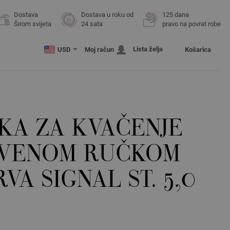
Dostava
Dostava u roku od
125 dana
Širom svijeta
24 sata
pravo na povrat robe
Lista želja
USD
Moj račun
Košarica
KA ZA KVAČENJE
RVENOM RUČKOM
VA SIGNAL ST. 5,0