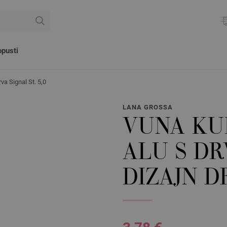
pusti
a Signal St. 5,0
LANA GROSSA
VUNA KU
ALU S D
DIZAJN DR