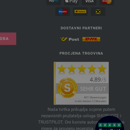
DOSTAVNI PARTNERI
VORA
PROCJENA TRGOVINA
Naša tvrtka prikuplja ocjene putem
nezavisnih pružatelja usluga SHOPVOTE i
TRUSTPILOT. Oni koriste automatske i ručne
mjere za provjeru recenzija. Informacije o