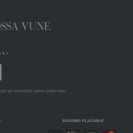
OSSA VUNE
 €.*
ože se iskoristiti samo jedan bon.
Ć
SIGURNO PLAĆANJE