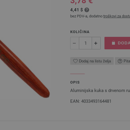
3,78 €
4,41 $
bez PDV-a, dodatno
troškovi za dost
KOLIČINA
DODA
Dodaj na listu želja
Pit
OPIS
Aluminijska kuka s drvenom r
EAN: 4033493164481