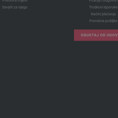
Pretvoriti mjere
Pitanja i odgovori
Savjeti za njegu
Troškovi isporuke
Načini plaćanja
Povratne pošiljke
ODUSTAJ OD UGO