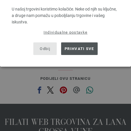
100 % Djevicavuna Merino
Dužina: otprilike 160 m / 50 g
U našoj trgovini koristimo kolačiće. Neke od njih su ključne,
Većina igle: 3 - 3,5
a druge nam pomažu u poboljšanju trgovine i vašeg
5,46 €
iskustva.
6,38 $
bez PDV-a, dodatno troškovi za dostavu, Osnovna cijena:
109,20 €
/ kg
Individualne postavke
prev
next
Odbij
PRIHVATI SVE
PODIJELI OVU STRANICU
FILATI WEB TRGOVINA ZA LANA