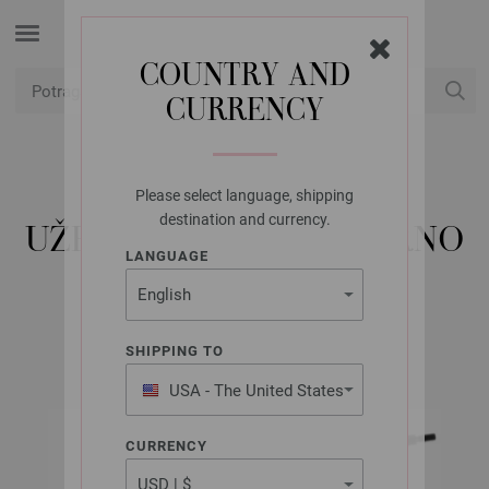
COUNTRY AND
CURRENCY
USD
Moj račun
Please select language, shipping
LANA GROSSA
destination and currency.
UŽE ZA IGLU VARIO CRNO
LANGUAGE
50 CM
SHIPPING TO
USA - The United States
of America
CURRENCY