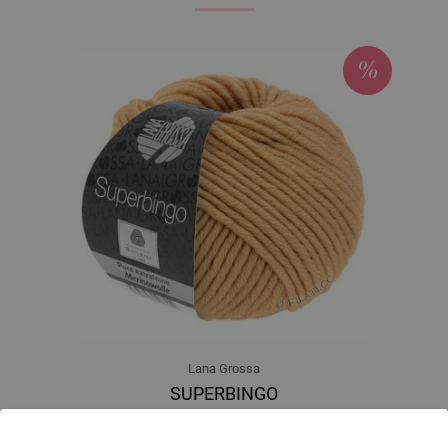
Lana Grossa
SUPERBINGO
100 % Djevicavuna Merino
Dužina: otprilike 55 m / 50 g