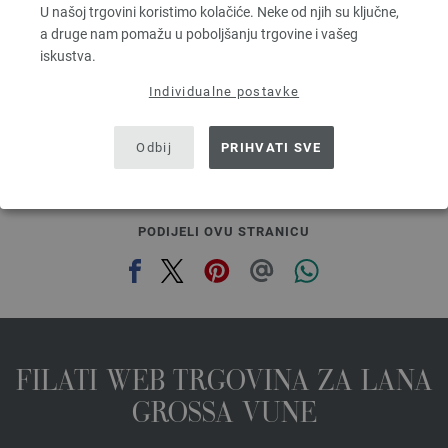
U našoj trgovini koristimo kolačiće. Neke od njih su ključne,
Većina igle: 6 - 7
a druge nam pomažu u poboljšanju trgovine i vašeg
2,48 €
RRP:
5,00 €
2,89 $
RRP:
5,82 $
iskustva.
bez PDV-a, dodatno troškovi za dostavu, Osnovna cijena:
49,60 €
/ kg
Individualne postavke
prev
next
Odbij
PRIHVATI SVE
PODIJELI OVU STRANICU
FILATI WEB TRGOVINA ZA LANA
GROSSA VUNE