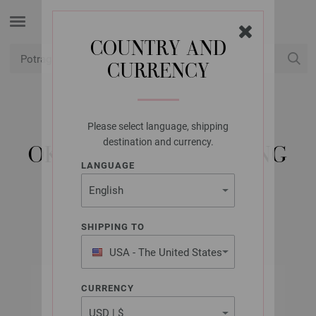
COUNTRY AND
CURRENCY
USD
Moj račun
Please select language, shipping
LANA GROSSA
destination and currency.
OKRUGLA IGLA MESING
LANGUAGE
5,0/60CM
SHIPPING TO
USA - The United States
of America
CURRENCY