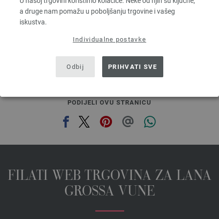
U našoj trgovini koristimo kolačiće. Neke od njih su ključne,
3,28 €
RRP:
5,00 €
a druge nam pomažu u poboljšanju trgovine i vašeg
3,83 $
RRP:
5,84 $
iskustva.
bez PDV-a, dodatno troškovi za dostavu, Osnovna cijena:
65,60 €
/ kg
Individualne postavke
prev
next
Odbij
PRIHVATI SVE
PODIJELI OVU STRANICU
FILATI WEB TRGOVINA ZA LANA
GROSSA VUNE