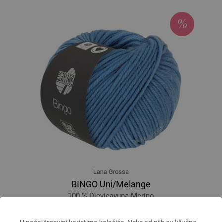
Lana Grossa
BINGO Uni/Melange
100 % Djevicavuna Merino
Dužina: otprilike 80 m / 50 g
Većina igle: 4,5 - 5,5