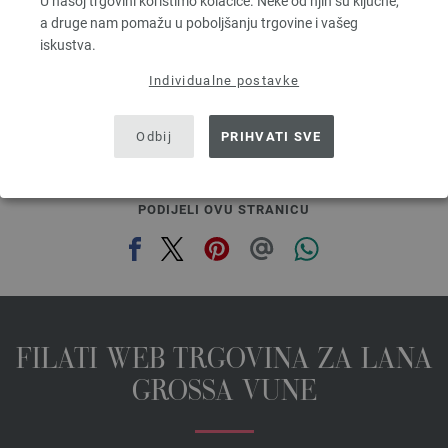
U našoj trgovini koristimo kolačiće. Neke od njih su ključne,
6,68 €
a druge nam pomažu u poboljšanju trgovine i vašeg
7,81 $
iskustva.
bez PDV-a, dodatno troškovi za dostavu, Osnovna cijena:
133,60 €
/ kg
Individualne postavke
prev
next
Odbij
PRIHVATI SVE
PODIJELI OVU STRANICU
FILATI WEB TRGOVINA ZA LANA
GROSSA VUNE