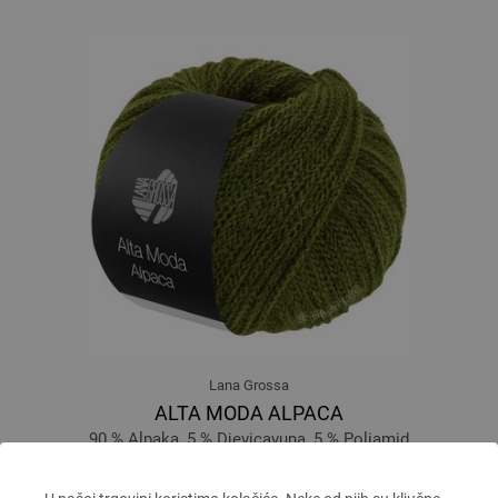
Lana Grossa
ALTA MODA ALPACA
90 % Alpaka, 5 % Djevicavuna, 5 % Poliamid
Dužina: otprilike 140 m / 50 g
Većina igle: 5 - 6