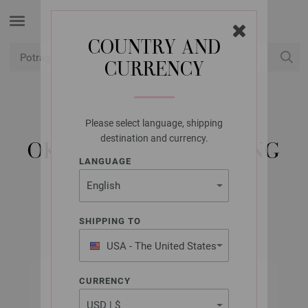
COUNTRY AND
CURRENCY
USD
Moj račun
Please select language, shipping
LANA GROSSA
destination and currency.
OKRUGLA IGLA MESING
LANGUAGE
3,0/50CM
SHIPPING TO
USA - The United States
of America
CURRENCY