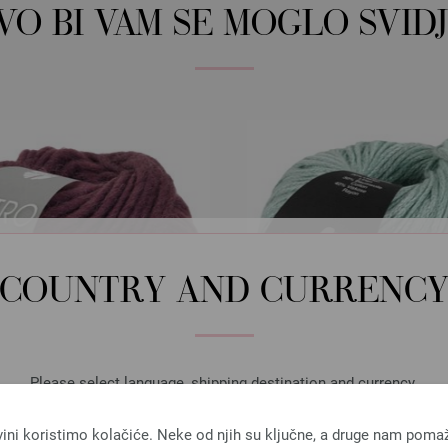
OVO BI VAM SE MOGLO SVIDJ
COUNTRY AND CURRENC
Please select language, shipping destination and currency.
LANGUAGE
vini koristimo kolačiće. Neke od njih su ključne, a druge nam poma
Lana Grossa
Lana Grossa