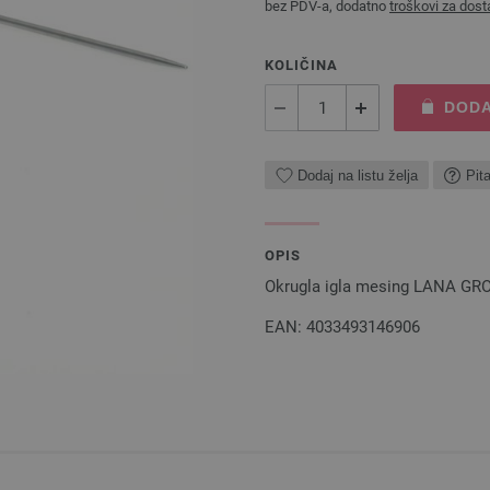
bez PDV-a, dodatno
troškovi za dost
KOLIČINA
DODA
Dodaj na listu želja
Pit
OPIS
Okrugla igla mesing LANA GRO
EAN: 4033493146906