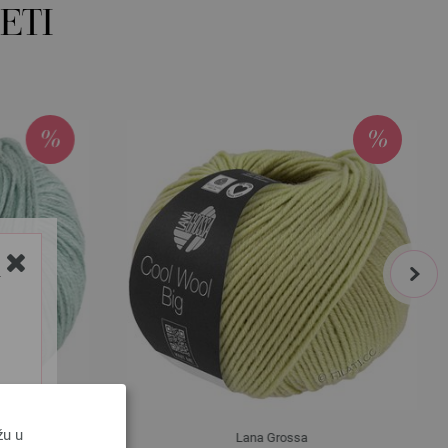
ETI
next
Y
žu u
Lana Grossa