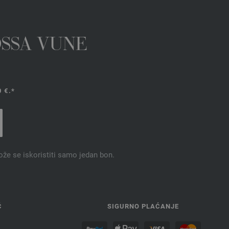
OSSA VUNE
 €.*
ože se iskoristiti samo jedan bon.
Ć
SIGURNO PLAĆANJE