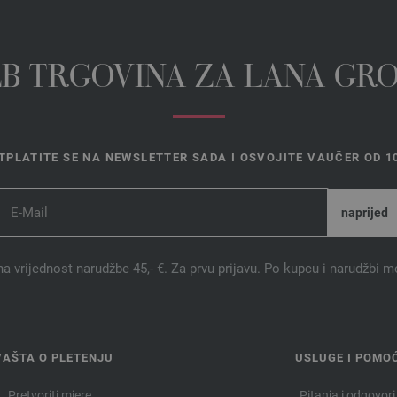
EB TRGOVINA ZA LANA GR
TPLATITE SE NA NEWSLETTER SADA I OSVOJITE VAUČER OD 10
na vrijednost narudžbe 45,- €. Za prvu prijavu. Po kupcu i narudžbi m
VAŠTA O PLETENJU
USLUGE I POMO
Pretvoriti mjere
Pitanja i odgovori