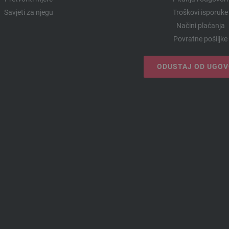
Savjeti za njegu
Troškovi isporuke
Načini plaćanja
Povratne pošiljke
ODUSTAJ OD UGO