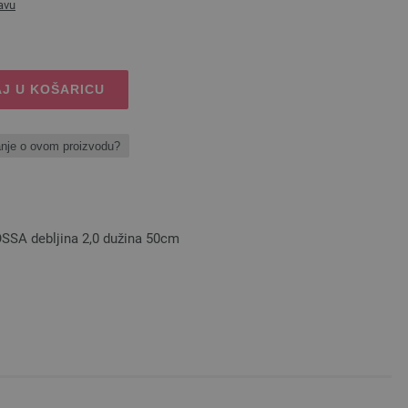
avu
J U KOŠARICU
anje o ovom proizvodu?
SSA debljina 2,0 dužina 50cm