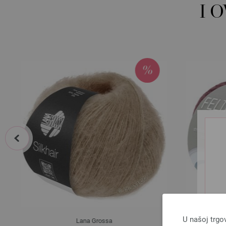
I 
prev
U našoj trgo
Lana Grossa