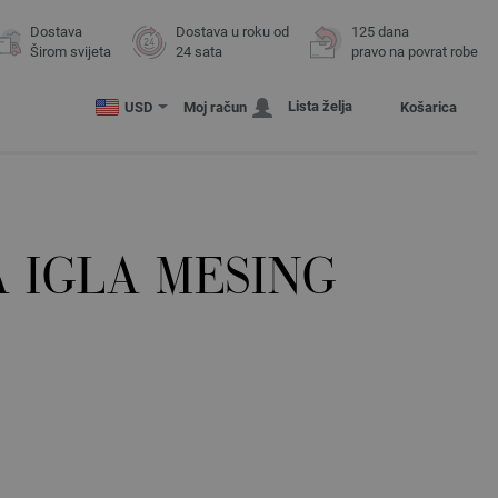
Dostava
Dostava u roku od
125 dana
Širom svijeta
24 sata
pravo na povrat robe
Lista želja
USD
Moj račun
Košarica
 IGLA MESING