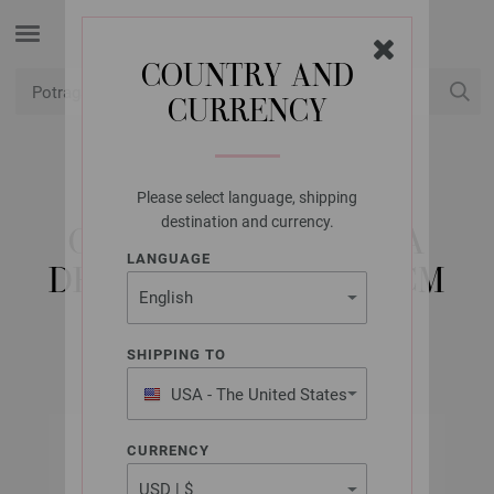
COUNTRY AND
CURRENCY
USD
Moj račun
Please select language, shipping
LANA GROSSA
destination and currency.
OKRUGLA IGLA BOJA
LANGUAGE
DRVO-DIZAJN 9,0/60CM
SHIPPING TO
USA - The United States
of America
CURRENCY