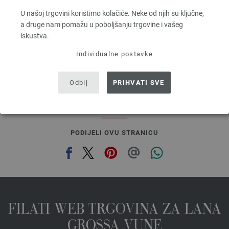
Dužina: otprilike 50 m / 50 g
U našoj trgovini koristimo kolačiće. Neke od njih su ključne,
Većina igle: 8
a druge nam pomažu u poboljšanju trgovine i vašeg
2,94 €
iskustva.
3,43 $
bez PDV-a, dodatno troškovi za dostavu, Osnovna cijena:
58,80 €
/ kg
Individualne postavke
prev
next
Odbij
PRIHVATI SVE
PODIJELI OVU STRANICU
FILATI WEB TRGOVINA ZA LANA
GROSSA VUNE