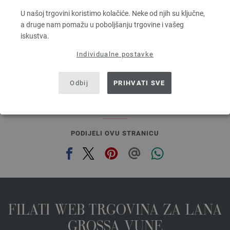
Dužina: otprilike 80 m / 50 g
U našoj trgovini koristimo kolačiće. Neke od njih su ključne,
Većina igle: 4,5 - 5,5
a druge nam pomažu u poboljšanju trgovine i vašeg
3,28 €
RRP:
5,00 €
iskustva.
3,83 $
RRP:
5,84 $
bez PDV-a, dodatno troškovi za dostavu, Osnovna cijena:
65,60 €
/ kg
Individualne postavke
prev
next
Odbij
PRIHVATI SVE
PODIJELI OVU STRANICU
FILATI WEB TRGOVINA ZA LANA
GROSSA VUNE