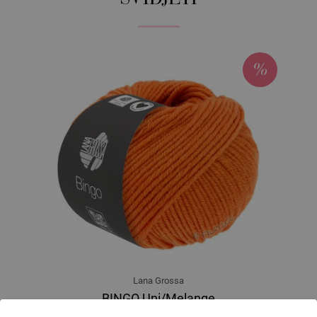
Lana Grossa
BINGO Uni/Melange
100 % Djevicavuna Merino