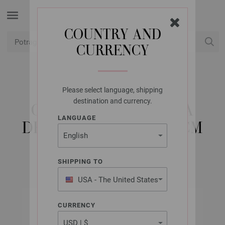
COUNTRY AND
CURRENCY
USD
Moj račun
Please select language, shipping
LANA GROSSA
destination and currency.
OKRUGLA IGLA BOJA
LANGUAGE
DRVO-DIZAJN 8,0/60CM
SHIPPING TO
USA - The United States
of America
CURRENCY