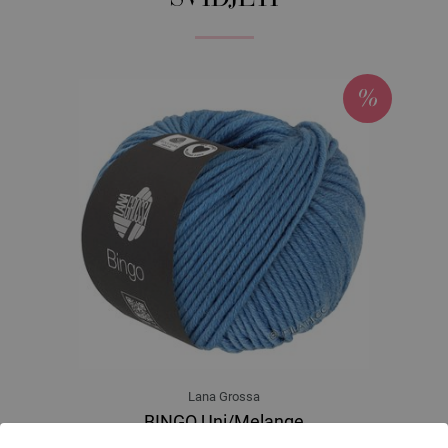
Lana Grossa
BINGO Uni/Melange
100 % Djevicavuna Merino