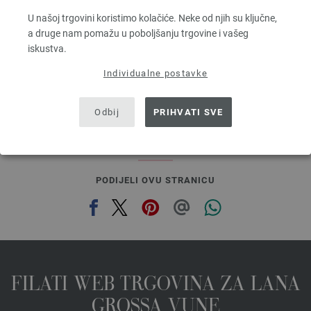
Dužina: otprilike 80 m / 50 g
U našoj trgovini koristimo kolačiće. Neke od njih su ključne,
Većina igle: 4,5 - 5,5
a druge nam pomažu u poboljšanju trgovine i vašeg
3,28 €
RRP:
5,00 €
iskustva.
3,82 $
RRP:
5,82 $
bez PDV-a, dodatno troškovi za dostavu, Osnovna cijena:
65,60 €
/ kg
Individualne postavke
prev
next
Odbij
PRIHVATI SVE
PODIJELI OVU STRANICU
FILATI WEB TRGOVINA ZA LANA
GROSSA VUNE