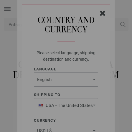
COUNTRY AND
CURRENCY
USD
Moj račun
Please select language, shipping
LANA GROSSA
destination and currency.
OKRUGLA IGLA BOJA
LANGUAGE
DRVO-DIZAJN 8,0/60CM
SHIPPING TO
USA - The United States
of America
CURRENCY