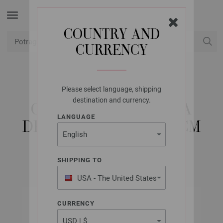
COUNTRY AND
CURRENCY
USD
Moj račun
Please select language, shipping
LANA GROSSA
destination and currency.
OKRUGLA IGLA BOJA
LANGUAGE
DRVO-DIZAJN 7,0/60CM
SHIPPING TO
USA - The United States
of America
CURRENCY