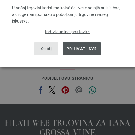
Dužina: otprilike 55 m / 50 g
U našoj trgovini koristimo kolačiće. Neke od njih su ključne,
Većina igle: 7 - 8
a druge nam pomažu u poboljšanju trgovine i vašeg
3,78 €
iskustva.
4,41 $
bez PDV-a, dodatno troškovi za dostavu, Osnovna cijena:
75,60 €
/ kg
Individualne postavke
prev
next
Odbij
PRIHVATI SVE
PODIJELI OVU STRANICU
FILATI WEB TRGOVINA ZA LANA
GROSSA VUNE