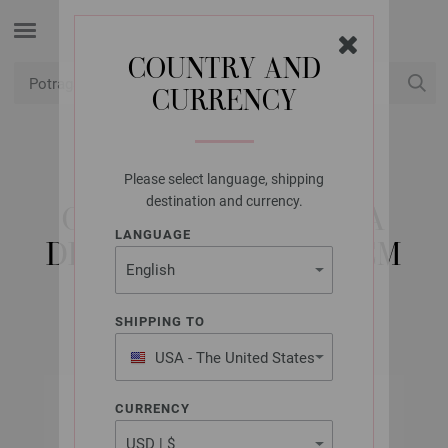
COUNTRY AND
CURRENCY
USD
Moj račun
Please select language, shipping
LANA GROSSA
destination and currency.
OKRUGLA IGLA BOJA
LANGUAGE
DRVO-DIZAJN 6,5/80CM
SHIPPING TO
USA - The United States
of America
CURRENCY