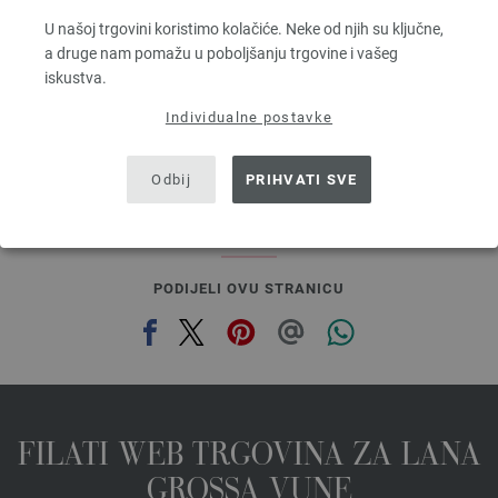
Dužina: otprilike 160 m / 50 g
U našoj trgovini koristimo kolačiće. Neke od njih su ključne,
Većina igle: 3,5 - 4,5
a druge nam pomažu u poboljšanju trgovine i vašeg
4,16 €
iskustva.
4,86 $
bez PDV-a, dodatno troškovi za dostavu, Osnovna cijena:
83,20 €
/ kg
Individualne postavke
prev
next
Odbij
PRIHVATI SVE
PODIJELI OVU STRANICU
FILATI WEB TRGOVINA ZA LANA
GROSSA VUNE