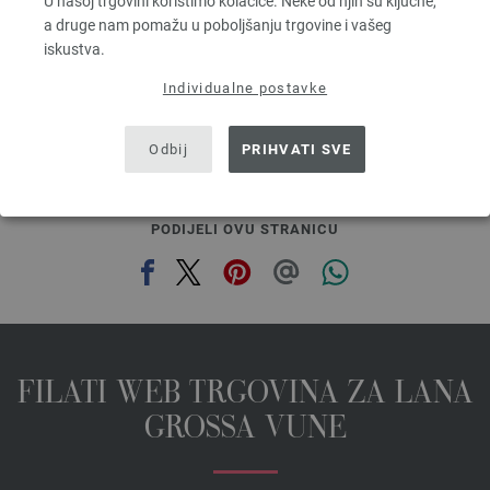
U našoj trgovini koristimo kolačiće. Neke od njih su ključne,
5,46 €
a druge nam pomažu u poboljšanju trgovine i vašeg
6,37 $
iskustva.
bez PDV-a, dodatno troškovi za dostavu, Osnovna cijena:
109,20 €
/ kg
Individualne postavke
prev
next
Odbij
PRIHVATI SVE
PODIJELI OVU STRANICU
FILATI WEB TRGOVINA ZA LANA
GROSSA VUNE