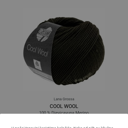
Lana Grossa
COOL WOOL
100 % Djevicavuna Merino
Dužina: otprilike 160 m / 50 g
Većina igle: 3 - 3,5