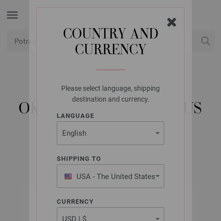
COUNTRY AND
CURRENCY
USD
Moj račun
Please select language, shipping
LANA GROSSA
destination and currency.
OKRUGLA IGLA BAMBUS
LANGUAGE
8,0/60CM
SHIPPING TO
USA - The United States
of America
CURRENCY