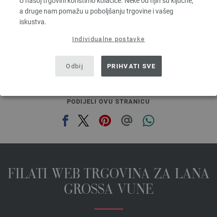
U našoj trgovini koristimo kolačiće. Neke od njih su ključne,
3,78 €
a druge nam pomažu u poboljšanju trgovine i vašeg
4,41 $
iskustva.
bez PDV-a, dodatno troškovi za dostavu, Osnovna cijena:
75,60 €
/ kg
Individualne postavke
prev
next
Odbij
PRIHVATI SVE
PODIJELI OVU STRANICU
FILATI WEB TRGOVINA ZA LANA
GROSSA VUNE