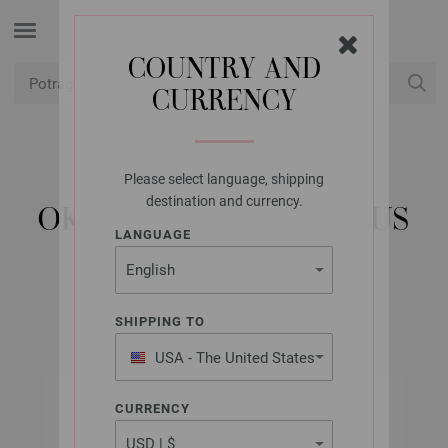
COUNTRY AND
CURRENCY
USD
Moj račun
Please select language, shipping
LANA GROSSA
destination and currency.
OKRUGLA IGLA BAMBUS
LANGUAGE
5,5/80CM
SHIPPING TO
USA - The United States
of America
CURRENCY