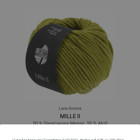
Lana Grossa
MILLE II
50 % Djevicavuna Merino, 50 % Akril
Dužina: otprilike 55 m / 50 g
Većina igle: 7 - 8