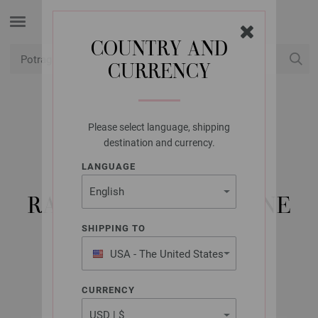
COUNTRY AND
CURRENCY
USD
Moj račun
Please select language, shipping
LANA GROSSA
destination and currency.
KRUŽNE IGLE ZA
LANGUAGE
PLETENJE, DRVO,
RAZNOBOJNO. VELIČINE
4,0/40 CM
SHIPPING TO
USA - The United States
of America
CURRENCY