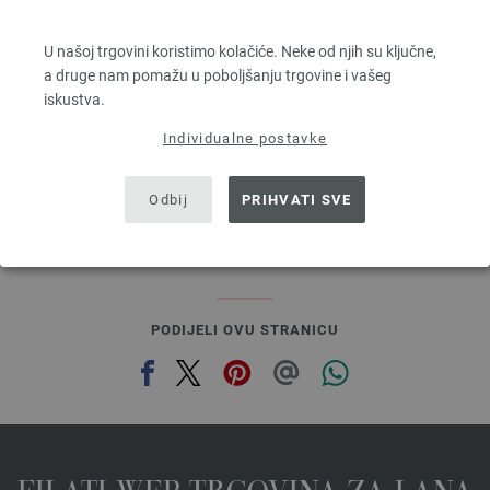
COOL WOOL
100 % Djevicavuna Merino
U našoj trgovini koristimo kolačiće. Neke od njih su ključne,
Dužina: otprilike 160 m / 50 g
a druge nam pomažu u poboljšanju trgovine i vašeg
Većina igle: 3 - 3,5
iskustva.
5,46 €
6,38 $
Individualne postavke
bez PDV-a, dodatno troškovi za dostavu, Osnovna cijena:
109,20 €
/ kg
prev
next
Odbij
PRIHVATI SVE
PODIJELI OVU STRANICU