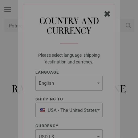
COUNTRY AND
CURRENCY
USD
Moj račun
Please select language, shipping
LANA GROSSA
destination and currency.
KRUŽNE IGLE ZA
LANGUAGE
PLETENJE, DRVO,
RAZNOBOJNO. VELIČINE
2,0/40 CM
SHIPPING TO
USA - The United States
of America
CURRENCY