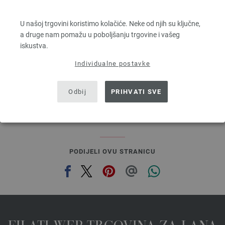
BINGO Uni/Melange
100 % Djevicavuna Merino
U našoj trgovini koristimo kolačiće. Neke od njih su ključne,
Dužina: otprilike 80 m / 50 g
a druge nam pomažu u poboljšanju trgovine i vašeg
Većina igle: 4,5 - 5,5
iskustva.
3,28 €
RRP:
5,00 €
3,83 $
RRP:
5,84 $
Individualne postavke
bez PDV-a, dodatno troškovi za dostavu, Osnovna cijena:
65,60 €
/ kg
prev
next
Odbij
PRIHVATI SVE
PODIJELI OVU STRANICU