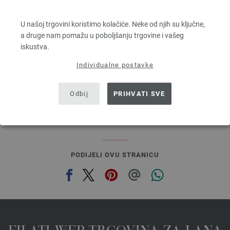
FELTRO
100 % Djevicavuna
U našoj trgovini koristimo kolačiće. Neke od njih su ključne,
Dužina: otprilike 50 m / 50 g
a druge nam pomažu u poboljšanju trgovine i vašeg
Većina igle: 8
iskustva.
2,94 €
3,42 $
Individualne postavke
bez PDV-a, dodatno troškovi za dostavu, Osnovna cijena:
58,80 €
/ kg
prev
next
Odbij
PRIHVATI SVE
PODIJELI OVU STRANICU