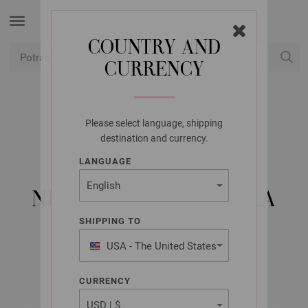
COUNTRY AND
CURRENCY
USD
Moj račun
Please select language, shipping
LANA GROSSA
destination and currency.
KRUŽNA IGLA ZA
LANGUAGE
PLETENJE OD
NEHRĐAJUĆEG ČELIKA
VELIČINE 7,0/40CM
SHIPPING TO
USA - The United States
of America
CURRENCY