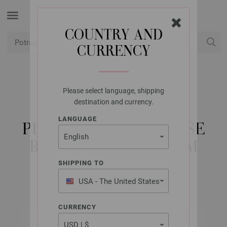
COUNTRY AND
CURRENCY
USD
Moj račun
Please select language, shipping
LANA GROSSA
destination and currency.
KRUŽNA IGLA ZA
LANGUAGE
PLETENJE-DRVO U VIŠE
BOJA U BOJI 6,5/60CM
SHIPPING TO
USA - The United States
of America
CURRENCY