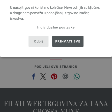
100 % Djevicavuna Merino
Dužina: otprilike 55 m / 50 g
U našoj trgovini koristimo kolačiće. Neke od njih su ključne,
Većina igle: 6 - 7
a druge nam pomažu u poboljšanju trgovine i vašeg
2,48 €
RRP:
5,00 €
iskustva.
2,90 $
RRP:
5,84 $
bez PDV-a, dodatno troškovi za dostavu, Osnovna cijena:
49,60 €
/ kg
Individualne postavke
prev
next
Odbij
PRIHVATI SVE
PODIJELI OVU STRANICU
FILATI WEB TRGOVINA ZA LANA