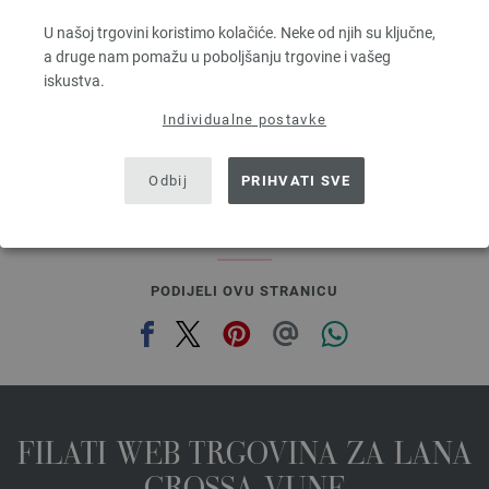
70 % Mohair, 30 % Svila
Dužina: otprilike 210 m / 25 g
U našoj trgovini koristimo kolačiće. Neke od njih su ključne,
Većina igle: 4,5 - 5
a druge nam pomažu u poboljšanju trgovine i vašeg
6,64 € - 8,36 €
iskustva.
7,75 $ - 9,76 $
bez PDV-a, dodatno troškovi za dostavu, Osnovna cijena:
265,60 € - 334,40 €
/ kg
Individualne postavke
prev
next
Odbij
PRIHVATI SVE
PODIJELI OVU STRANICU
FILATI WEB TRGOVINA ZA LANA