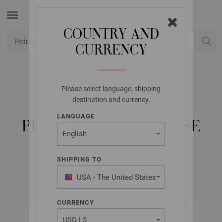
COUNTRY AND
CURRENCY
USD
Moj račun
Please select language, shipping
LANA GROSSA
destination and currency.
KRUŽNA IGLA ZA
LANGUAGE
PLETENJE-DRVO U VIŠE
BOJA 7,0/40 CM
SHIPPING TO
USA - The United States
of America
CURRENCY