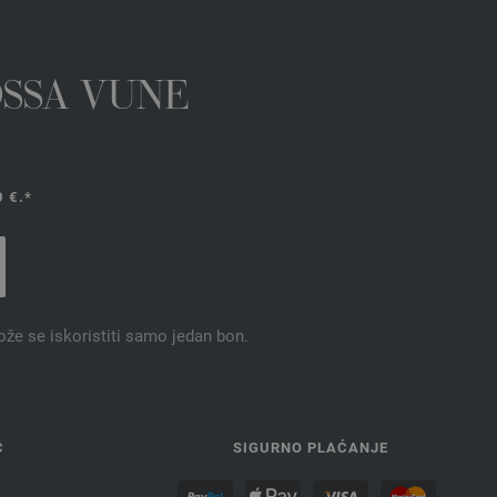
OSSA VUNE
 €.*
ože se iskoristiti samo jedan bon.
Ć
SIGURNO PLAĆANJE