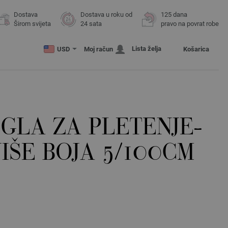
Dostava
Dostava u roku od
125 dana
Širom svijeta
24 sata
pravo na povrat robe
Lista želja
USD
Moj račun
Košarica
GLA ZA PLETENJE-
IŠE BOJA 5/100CM