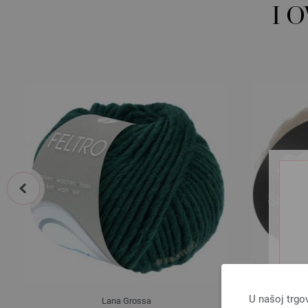
I 
prev
U našoj trgo
Lana Grossa