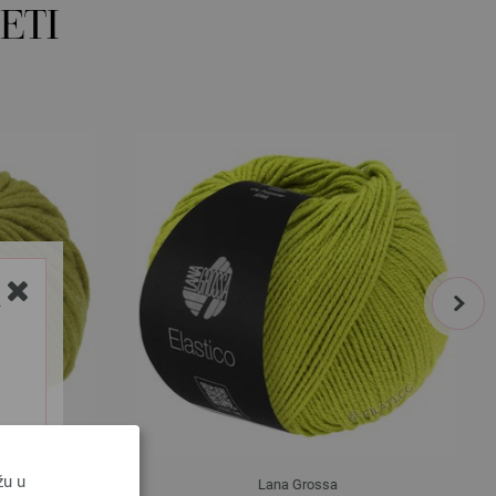
ETI
next
Y
žu u
Lana Grossa