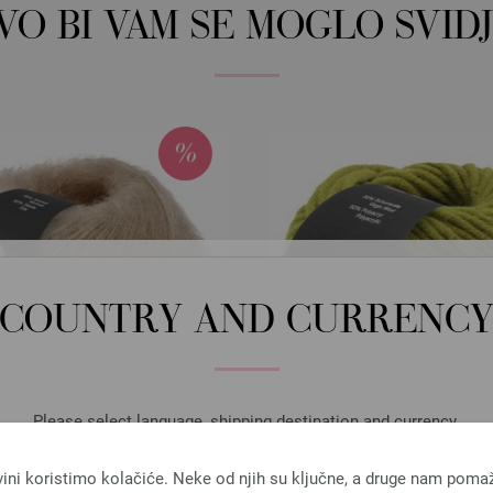
OVO BI VAM SE MOGLO SVIDJ
COUNTRY AND CURRENC
Please select language, shipping destination and currency.
LANGUAGE
vini koristimo kolačiće. Neke od njih su ključne, a druge nam poma
Lana Grossa
Lana Grossa