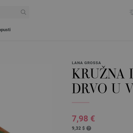
pusti
LANA GROSSA
KRUŽNA I
DRVO U V
7,98 €
9,32 $