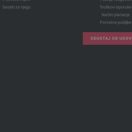
Savjeti za njegu
Troškovi isporuke
Načini plaćanja
Povratne pošiljke
ODUSTAJ OD UGO