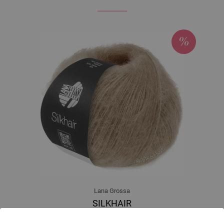
Lana Grossa
SILKHAIR
70 % Mohair, 30 % Svila