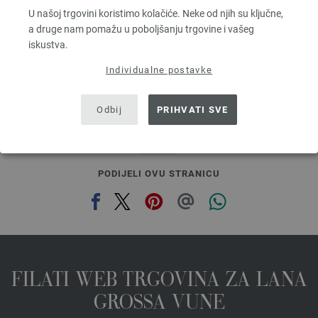
Dužina: otprilike 210 m / 25 g
U našoj trgovini koristimo kolačiće. Neke od njih su ključne,
Većina igle: 4,5 - 5
a druge nam pomažu u poboljšanju trgovine i vašeg
6,64 € - 8,36 €
iskustva.
7,75 $ - 9,76 $
bez PDV-a, dodatno troškovi za dostavu, Osnovna cijena:
265,60 € - 334,40 €
/ kg
Individualne postavke
prev
next
Odbij
PRIHVATI SVE
PODIJELI OVU STRANICU
FILATI WEB TRGOVINA ZA LANA
GROSSA VUNE