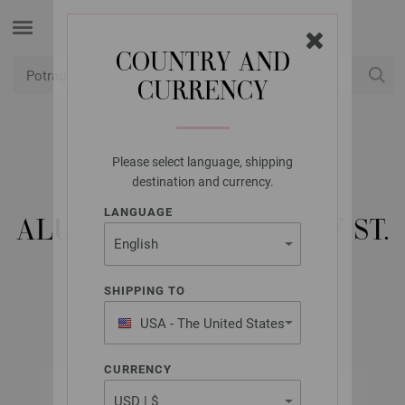
COUNTRY AND
CURRENCY
USD
Moj račun
Please select language, shipping
LANA GROSSA
destination and currency.
KRUŽNA IGLA
LANGUAGE
ALUMINIJSKA RAINBOW ST.
7,0/100 CM
SHIPPING TO
USA - The United States
of America
CURRENCY