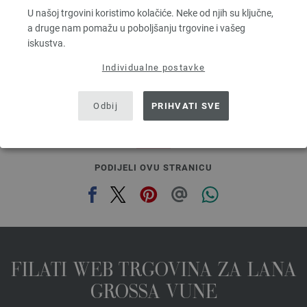
Dužina: otprilike 55 m / 50 g
U našoj trgovini koristimo kolačiće. Neke od njih su ključne,
Većina igle: 7 - 8
a druge nam pomažu u poboljšanju trgovine i vašeg
3,78 €
iskustva.
4,41 $
bez PDV-a, dodatno troškovi za dostavu, Osnovna cijena:
75,60 €
/ kg
Individualne postavke
prev
next
Odbij
PRIHVATI SVE
PODIJELI OVU STRANICU
FILATI WEB TRGOVINA ZA LANA
GROSSA VUNE