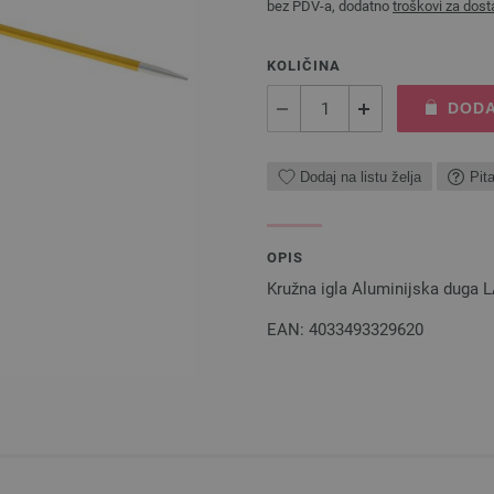
bez PDV-a, dodatno
troškovi za dost
KOLIČINA
DODA
Dodaj na listu želja
Pit
OPIS
Kružna igla Aluminijska duga
EAN: 4033493329620