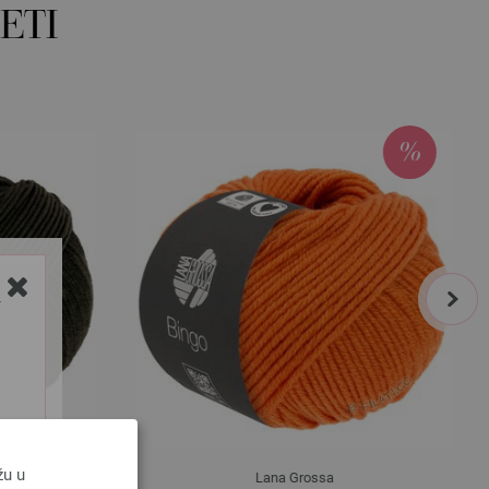
ETI
next
Y
žu u
Lana Grossa