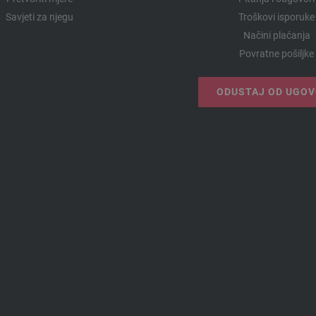
Savjeti za njegu
Troškovi isporuke
Načini plaćanja
Povratne pošiljke
ODUSTAJ OD UGO