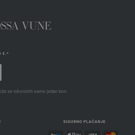
OSSA VUNE
 €.*
ože se iskoristiti samo jedan bon.
Ć
SIGURNO PLAĆANJE