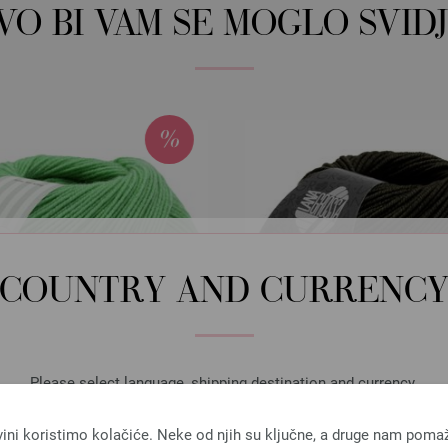
OVO BI VAM SE MOGLO SVIDJ
COUNTRY AND CURRENC
Please select language, shipping destination and currency.
LANGUAGE
vini koristimo kolačiće. Neke od njih su ključne, a druge nam poma
Lana Grossa
Lana Grossa