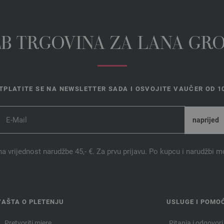
EB TRGOVINA ZA LANA GR
TPLATITE SE NA NEWSLETTER SADA I OSVOJITE VAUČER OD 10
na vrijednost narudžbe 45,- €. Za prvu prijavu. Po kupcu i narudžbi m
VAŠTA O PLETENJU
USLUGE I POMO
Pretvoriti mjere
Pitanja i odgovori