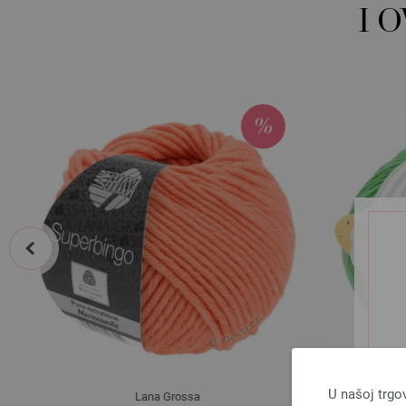
I 
prev
U našoj trgo
Lana Grossa