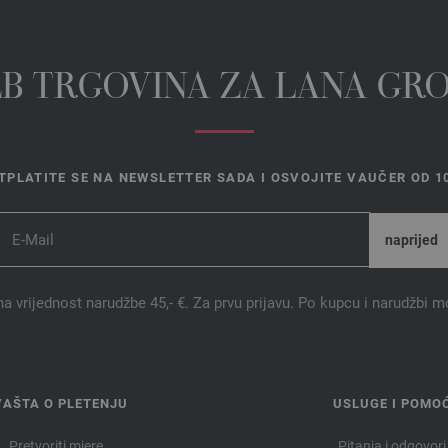
EB TRGOVINA ZA LANA GR
TPLATITE SE NA NEWSLETTER SADA I OSVOJITE VAUČER OD 10
na vrijednost narudžbe 45,- €. Za prvu prijavu. Po kupcu i narudžbi m
VAŠTA O PLETENJU
USLUGE I POMO
Pretvoriti mjere
Pitanja i odgovori