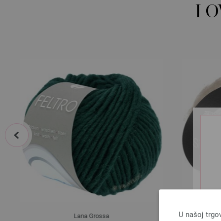
I 
prev
U našoj trgo
Lana Grossa