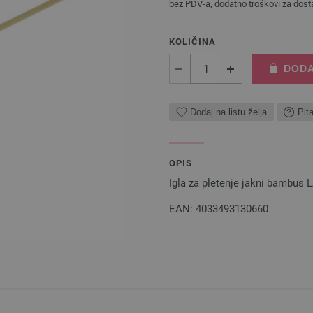
bez PDV-a, dodatno
troškovi za dost
KOLIČINA
DODA
Dodaj na listu želja
Pit
OPIS
Igla za pletenje jakni bambus
EAN: 4033493130660