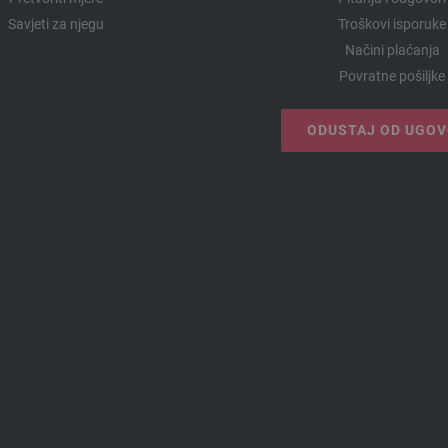
Savjeti za njegu
Troškovi isporuke
Načini plaćanja
Povratne pošiljke
ODUSTAJ OD UGO