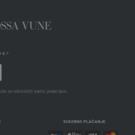
OSSA VUNE
 €.*
ože se iskoristiti samo jedan bon.
Ć
SIGURNO PLAĆANJE