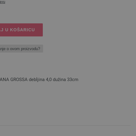
avu
J U KOŠARICU
anje o ovom proizvodu?
 LANA GROSSA debljina 4,0 dužina 33cm