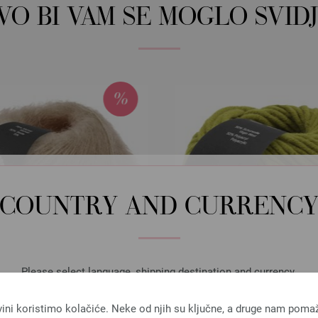
OVO BI VAM SE MOGLO SVIDJ
COUNTRY AND CURRENC
Please select language, shipping destination and currency.
LANGUAGE
vini koristimo kolačiće. Neke od njih su ključne, a druge nam poma
Lana Grossa
Lana Grossa