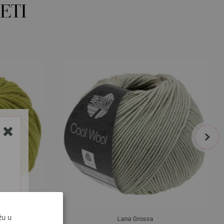
ETI
next
Y
žu u
Lana Grossa