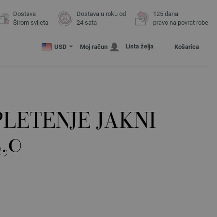
Dostava
Dostava u roku od
125 dana
Širom svijeta
24 sata
pravo na povrat robe
Lista želja
USD
Moj račun
Košarica
PLETENJE JAKNI
,0