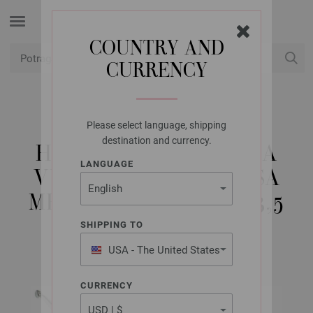
COUNTRY AND
CURRENCY
USD
Moj račun
Please select language, shipping
LANA GROSSA
destination and currency.
HEKLICA / KUKICA ZA
LANGUAGE
VUNU BOJE DIZAJN (SA
MEKANOM DRŠKOM) 3,5
SHIPPING TO
USA - The United States
of America
CURRENCY