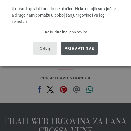
100 % Djevicavuna
Dužina: otprilike 50 m / 50 g
U našoj trgovini koristimo kolačiće. Neke od njih su ključne,
Većina igle: 8
a druge nam pomažu u poboljšanju trgovine i vašeg
2,94 €
iskustva.
3,42 $
bez PDV-a, dodatno troškovi za dostavu, Osnovna cijena:
58,80 €
/ kg
Individualne postavke
prev
next
Odbij
PRIHVATI SVE
PODIJELI OVU STRANICU
FILATI WEB TRGOVINA ZA LANA