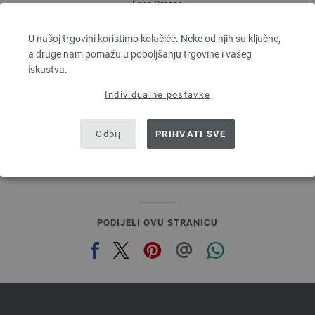
Lana Grossa
ALTA MODA ALPACA
90 % Alpaka, 5 % Djevicavuna, 5 % Poliamid
U našoj trgovini koristimo kolačiće. Neke od njih su ključne,
Dužina: otprilike 140 m / 50 g
a druge nam pomažu u poboljšanju trgovine i vašeg
Većina igle: 5 - 6
iskustva.
6,68 €
Individualne postavke
7,80 $
bez PDV-a, dodatno troškovi za dostavu, Osnovna cijena:
133,60 €
/ kg
prev
next
Odbij
PRIHVATI SVE
PODIJELI OVU STRANICU