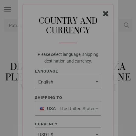
COUNTRY AND
CURRENCY
USD
Moj račun
Please select language, shipping
LANA GROSSA
destination and currency.
DIZAJN KRUŽNE IGLE ZA
LANGUAGE
PLETENJE-DRVO SIGNALNE
VELIČINE 9,0/120CM
SHIPPING TO
USA - The United States
of America
CURRENCY