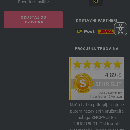
Povratne pošiljke
ODUSTAJ OD
DOSTAVNI PARTNERI
UGOVORA
PROCJENA TRGOVINA
Naša tvrtka prikuplja ocjene
putem nezavisnih pružatelja
usluga SHOPVOTE i
TRUSTPILOT. Oni koriste