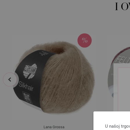
I 
prev
U našoj trgo
Lana Grossa