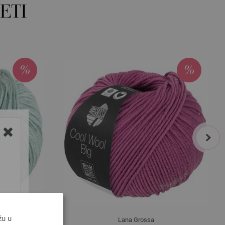
ETI
next
Y
žu u
Lana Grossa