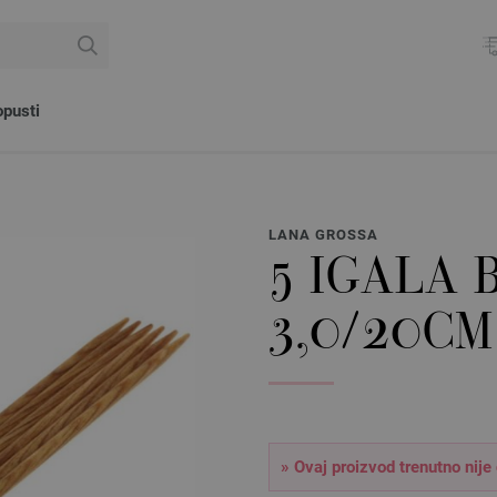
pusti
LANA GROSSA
5 IGALA 
3,0/20CM
» Ovaj proizvod trenutno nije