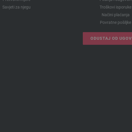
Savjeti za njegu
Troškovi isporuke
Načini plaćanja
Povratne pošiljke
ODUSTAJ OD UGO