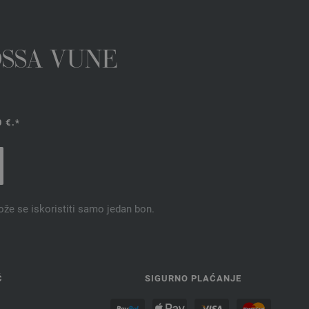
OSSA VUNE
 €.*
ože se iskoristiti samo jedan bon.
Ć
SIGURNO PLAĆANJE