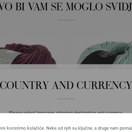
OVO BI VAM SE MOGLO SVIDJ
COUNTRY AND CURRENC
Please select language, shipping destination and currency.
LANGUAGE
vini koristimo kolačiće. Neke od njih su ključne, a druge nam poma
Lana Grossa
Lana Grossa