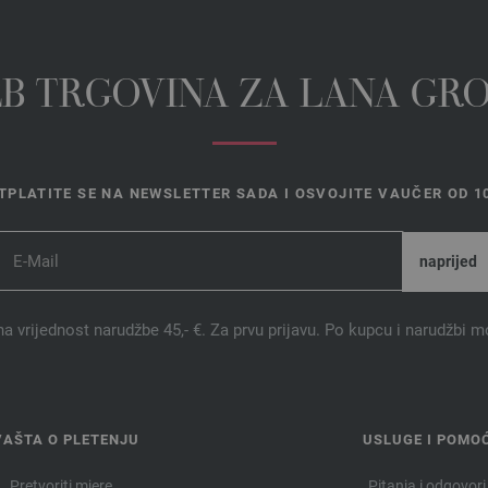
EB TRGOVINA ZA LANA GR
TPLATITE SE NA NEWSLETTER SADA I OSVOJITE VAUČER OD 10
na vrijednost narudžbe 45,- €. Za prvu prijavu. Po kupcu i narudžbi m
VAŠTA O PLETENJU
USLUGE I POMO
Pretvoriti mjere
Pitanja i odgovori