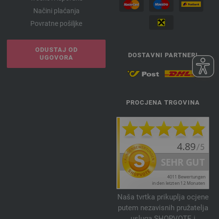
Načini plaćanja
Povratne pošiljke
ODUSTAJ OD
DOSTAVNI PARTNERI
UGOVORA
PROCJENA TRGOVINA
Naša tvrtka prikuplja ocjene
putem nezavisnih pružatelja
usluga SHOPVOTE i