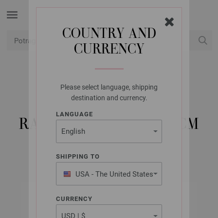
COUNTRY AND
CURRENCY
USD
Moj račun
Please select language, shipping
LANA GROSSA
destination and currency.
5 IGALA ALUMINIJ
LANGUAGE
RAINBOW ST. 10,0/20CM
SHIPPING TO
USA - The United States
of America
CURRENCY