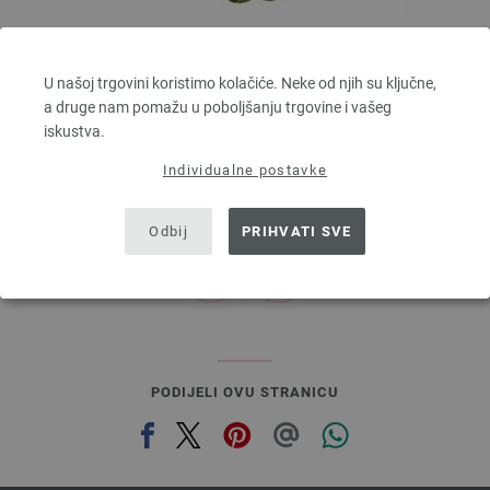
Lana Grossa
ALTA MODA ALPACA
U našoj trgovini koristimo kolačiće. Neke od njih su ključne,
90 % Alpaka, 5 % Djevicavuna, 5 % Poliamid
a druge nam pomažu u poboljšanju trgovine i vašeg
Dužina: otprilike 140 m / 50 g
iskustva.
Većina igle: 5 - 6
Individualne postavke
6,68 €
7,80 $
bez PDV-a, dodatno troškovi za dostavu, Osnovna cijena:
133,60 €
/ kg
Odbij
PRIHVATI SVE
prev
next
PODIJELI OVU STRANICU