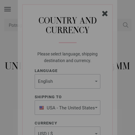
COUNTRY AND
CURRENCY
USD
Moj račun
Please select language, shipping
UNION KNOPF
destination and currency.
UNION KNOPF 57040/15MM
LANGUAGE
Artikl br.: 57040
SHIPPING TO
USA - The United States
of America
CURRENCY