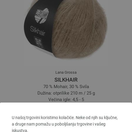
Lana Grossa
SILKHAIR
70 % Mohair, 30 % Svila
Dužina: otprilike 210 m / 25 g
Većina igle: 4,5 - 5
6,64 € - 8,36 €
7,75 $ - 9,76 $
bez PDV-a, dodatno troškovi za dostavu, Osnovna cijena:
265,60 € - 334,40 €
/ kg
U našoj trgovini koristimo kolačiće. Neke od njih su ključne,
a druge nam pomažu u poboljšanju trgovine i vašeg
prev
next
iskustva.