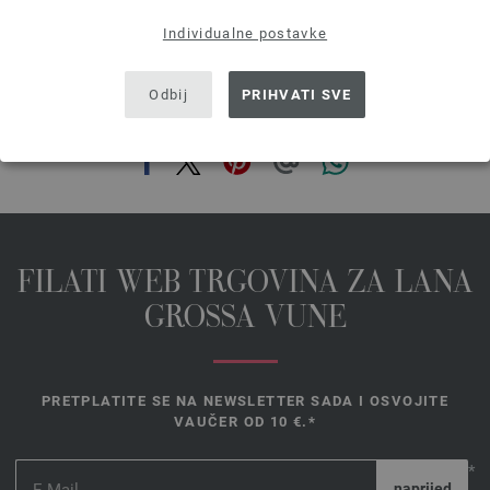
Individualne postavke
Odbij
PRIHVATI SVE
PODIJELI OVU STRANICU
FILATI WEB TRGOVINA ZA LANA
GROSSA VUNE
PRETPLATITE SE NA NEWSLETTER SADA I OSVOJITE
VAUČER OD 10 €.*
*