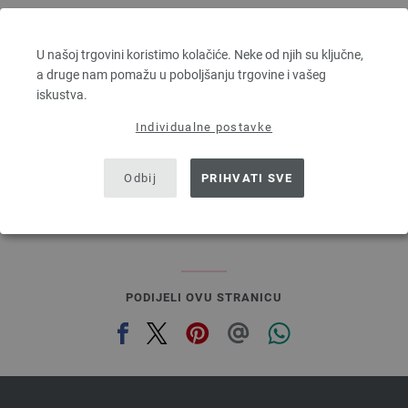
Lana Grossa
MILLE II
U našoj trgovini koristimo kolačiće. Neke od njih su ključne,
50 % Djevicavuna Merino, 50 % Akril
a druge nam pomažu u poboljšanju trgovine i vašeg
Dužina: otprilike 55 m / 50 g
iskustva.
Većina igle: 7 - 8
3,78 €
Individualne postavke
4,41 $
bez PDV-a, dodatno troškovi za dostavu, Osnovna cijena:
75,60 €
/ kg
Odbij
PRIHVATI SVE
prev
next
PODIJELI OVU STRANICU