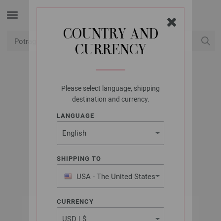
COUNTRY AND
CURRENCY
USD
Moj račun
Please select language, shipping
UNION KNOPF
destination and currency.
UNION KNOPF
LANGUAGE
453463/20MM
Artikl br.: 453463
SHIPPING TO
USA - The United States
of America
CURRENCY