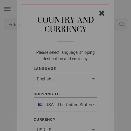
COUNTRY AND
CURRENCY
USD
Moj račun
Please select language, shipping
UNION KNOPF
destination and currency.
UNION KNOPF
LANGUAGE
450275/20MM
Artikl br.: 450275
SHIPPING TO
USA - The United States
of America
CURRENCY