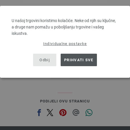
Lana Grossa
ALTA MODA ALPACA
U našoj trgovini koristimo kolačiće. Neke od njih su ključne,
90 % Alpaka, 5 % Djevicavuna, 5 % Poliamid
a druge nam pomažu u poboljšanju trgovine i vašeg
Dužina: otprilike 140 m / 50 g
iskustva.
Većina igle: 5 - 6
Individualne postavke
6,68 €
7,80 $
bez PDV-a, dodatno troškovi za dostavu, Osnovna cijena:
133,60 €
/ kg
Odbij
PRIHVATI SVE
prev
next
PODIJELI OVU STRANICU