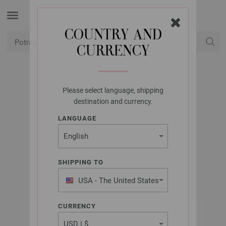
COUNTRY AND
CURRENCY
USD
Moj račun
Please select language, shipping
UNION KNOPF
destination and currency.
UNION KNOPF
LANGUAGE
44840/30MM
Artikl br.: 44840
SHIPPING TO
USA - The United States
of America
CURRENCY