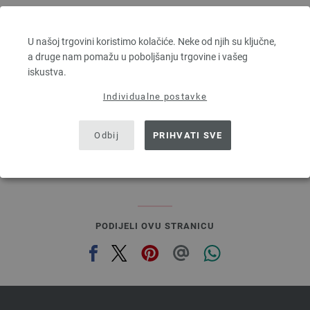
Lana Grossa
FELTRO
U našoj trgovini koristimo kolačiće. Neke od njih su ključne,
100 % Djevicavuna
a druge nam pomažu u poboljšanju trgovine i vašeg
Dužina: otprilike 50 m / 50 g
iskustva.
Većina igle: 8
2,94 €
Individualne postavke
3,44 $
bez PDV-a, dodatno troškovi za dostavu, Osnovna cijena:
58,80 €
/ kg
Odbij
PRIHVATI SVE
prev
next
PODIJELI OVU STRANICU