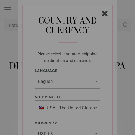
COUNTRY AND
CURRENCY
USD
Moj račun
Please select language, shipping
UNION KNOPF
destination and currency.
DUGME ZA HORN 2 RUPA
LANGUAGE
25MM
Artikl br.: 44840
SHIPPING TO
USA - The United States
of America
CURRENCY