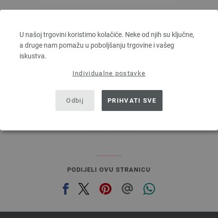
Lana Grossa
ELASTICO
U našoj trgovini koristimo kolačiće. Neke od njih su ključne,
96 % Pamuk, 4 % Polyester (elité)
a druge nam pomažu u poboljšanju trgovine i vašeg
Dužina: otprilike 160 m / 50 g
iskustva.
Većina igle: 3,5 - 4,5
Individualne postavke
4,16 €
4,86 $
bez PDV-a, dodatno troškovi za dostavu, Osnovna cijena:
83,20 €
/ kg
Odbij
PRIHVATI SVE
prev
next
PODIJELI OVU STRANICU