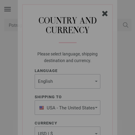
COUNTRY AND
CURRENCY
USD
Moj račun
Please select language, shipping
UNION KNOPF
destination and currency.
UNION KNOPF
LANGUAGE
37604/23MM
Artikl br.: 37604
SHIPPING TO
USA - The United States
of America
CURRENCY