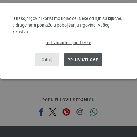
Lana Grossa
SILKHAIR
U našoj trgovini koristimo kolačiće. Neke od njih su ključne,
70 % Mohair, 30 % Svila
a druge nam pomažu u poboljšanju trgovine i vašeg
Dužina: otprilike 210 m / 25 g
iskustva.
Većina igle: 4,5 - 5
6,64 € - 8,36 €
Individualne postavke
7,73 $ - 9,73 $
bez PDV-a, dodatno troškovi za dostavu, Osnovna cijena:
265,60 € - 334,40 €
/ kg
Odbij
PRIHVATI SVE
prev
next
PODIJELI OVU STRANICU