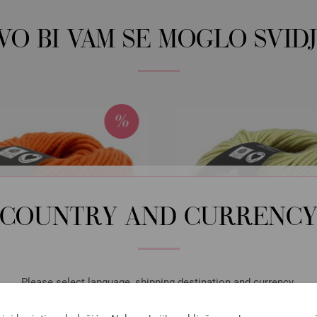
OVO BI VAM SE MOGLO SVIDJ
COUNTRY AND CURRENC
Please select language, shipping destination and currency.
LANGUAGE