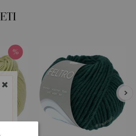
ETI
next
Y