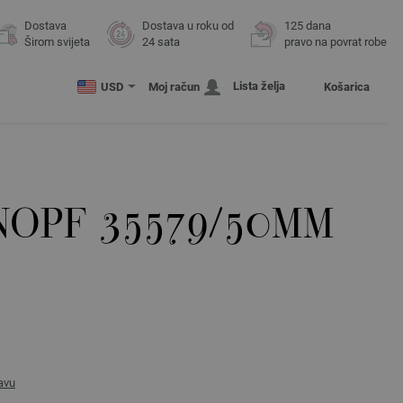
Dostava
Dostava u roku od
125 dana
Širom svijeta
24 sata
pravo na povrat robe
Lista želja
USD
Moj račun
Košarica
NOPF 35579/50MM
avu