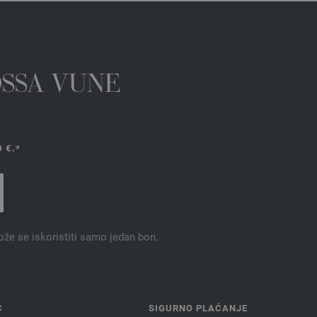
OSSA VUNE
 €.*
ože se iskoristiti samo jedan bon.
Ć
SIGURNO PLAĆANJE