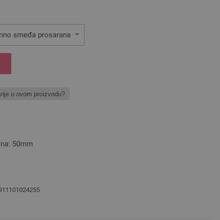
mno smeđa prosarana
anje o ovom proizvodu?
čina: 50mm
1911101024255