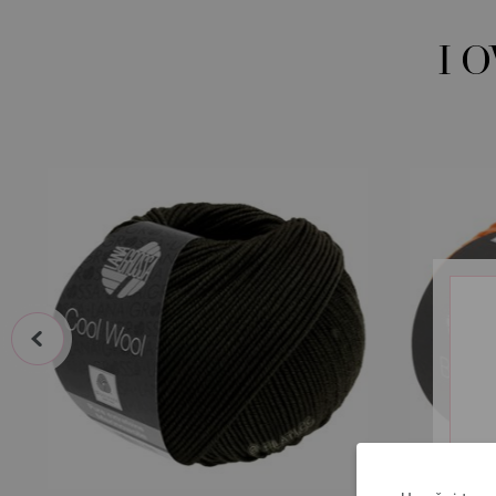
I 
prev