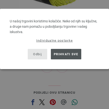
Lana Grossa
U našoj trgovini koristimo kolačiće. Neke od njih su ključne,
ELASTICO
a druge nam pomažu u poboljšanju trgovine i vašeg
96 % Pamuk, 4 % Polyester (elité)
iskustva.
Dužina: otprilike 160 m / 50 g
Većina igle: 3,5 - 4,5
Individualne postavke
4,16 €
4,84 $
bez PDV-a, dodatno troškovi za dostavu, Osnovna cijena:
83,20 €
/ kg
Odbij
PRIHVATI SVE
prev
next
PODIJELI OVU STRANICU