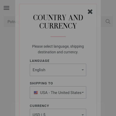
COUNTRY AND
CURRENCY
USD
Moj račun
Please select language, shipping
UNION KNOPF
destination and currency.
UNION KNOPF
LANGUAGE
27090/20MM
Artikl br.: 27090
SHIPPING TO
USA - The United States
of America
CURRENCY