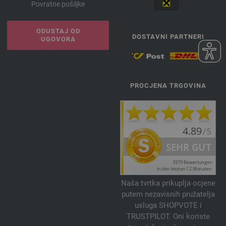
Povratne pošiljke
ODUSTAJ OD
DOSTAVNI PARTNERI
UGOVORA
PROCJENA TRGOVINA
Naša tvrtka prikuplja ocjene
putem nezavisnih pružatelja
usluga SHOPVOTE i
TRUSTPILOT. Oni koriste