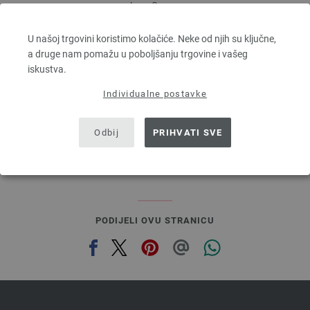
Lana Grossa
MILLE II
50 % Djevicavuna Merino, 50 % Akril
U našoj trgovini koristimo kolačiće. Neke od njih su ključne,
Dužina: otprilike 55 m / 50 g
a druge nam pomažu u poboljšanju trgovine i vašeg
Većina igle: 7 - 8
iskustva.
3,78 €
Individualne postavke
4,42 $
bez PDV-a, dodatno troškovi za dostavu, Osnovna cijena:
75,60 €
/ kg
Odbij
PRIHVATI SVE
prev
next
PODIJELI OVU STRANICU