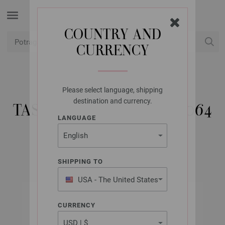
COUNTRY AND
CURRENCY
USD
Moj račun
Please select language, shipping
UNION KNOPF
destination and currency.
TASCHENGURTBAND 9064
LANGUAGE
Artikl br.: 9064
SHIPPING TO
USA - The United States
of America
CURRENCY