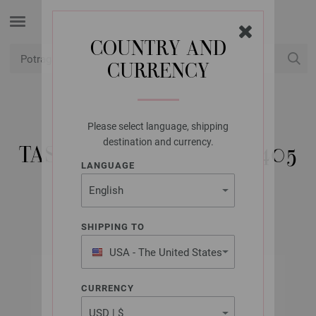
COUNTRY AND
CURRENCY
USD
Moj račun
Please select language, shipping
UNION KNOPF
destination and currency.
TASCHENGURTBAND 7405
LANGUAGE
Artikl br.: 7405
SHIPPING TO
USA - The United States
of America
CURRENCY