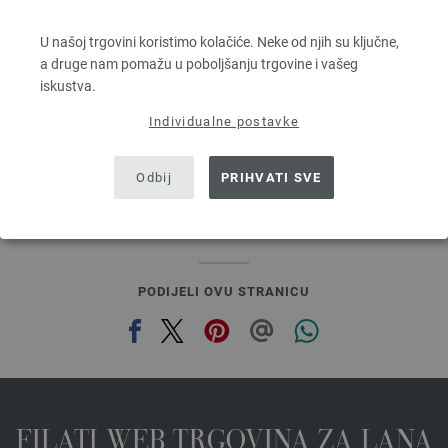
MILLE II
50 % Djevicavuna Merino, 50 % Akril
U našoj trgovini koristimo kolačiće. Neke od njih su ključne,
Dužina: otprilike 55 m / 50 g
a druge nam pomažu u poboljšanju trgovine i vašeg
Većina igle: 7 - 8
iskustva.
3,78 €
4,42 $
Individualne postavke
bez PDV-a, dodatno troškovi za dostavu, Osnovna cijena:
75,60 €
/ kg
prev
next
Odbij
PRIHVATI SVE
PODIJELI OVU STRANICU
FILATI WEB TRGOVINA ZA LANA