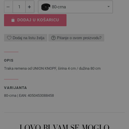
80-crna
DODAJ U KOŠARICU
Dodaj na listu želja
Pitanje o ovom proizvodu?
OPIS
Traka remena od UNION KNOPF, širina 4 cm / dužina 80 cm
VARIJANTA
80-crna | EAN: 4050453088458
I OVO BI VAM SE MOGLO