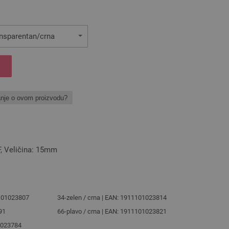
ansparentan/crna
anje o ovom proizvodu?
 Veličina: 15mm
1101023807
34-zelen / crna | EAN: 1911101023814
91
66-plavo / crna | EAN: 1911101023821
1023784