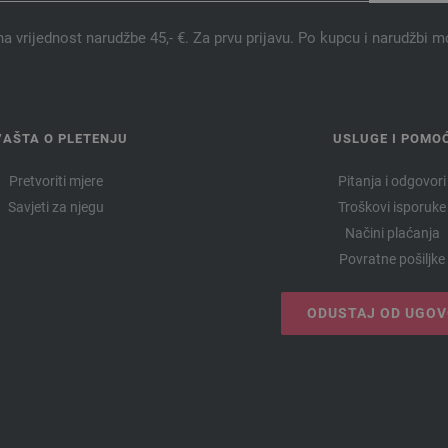
na vrijednost narudžbe 45,- €. Za prvu prijavu. Po kupcu i narudžbi m
VAŠTA O PLETENJU
USLUGE I POMO
Pretvoriti mjere
Pitanja i odgovori
Savjeti za njegu
Troškovi isporuke
Načini plaćanja
Povratne pošiljke
ODUSTAJ OD UGO