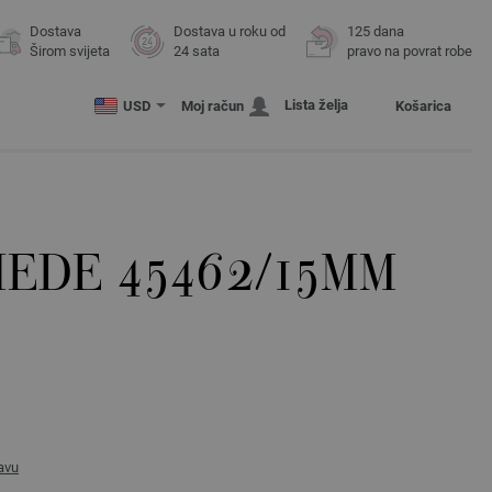
Dostava
Dostava u roku od
125 dana
Širom svijeta
24 sata
pravo na povrat robe
Lista želja
USD
Moj račun
Košarica
MEDE 45462/15MM
avu