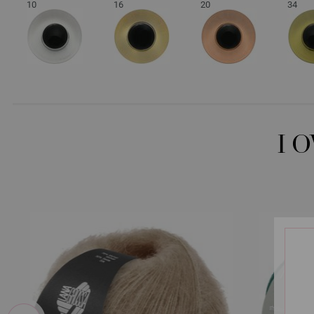
10
16
20
34
I 
prev