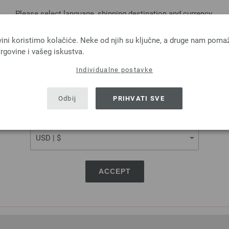
Please select language, shipping destination and currency.
LANGUAGE
vini koristimo kolačiće. Neke od njih su ključne, a druge nam poma
rgovine i vašeg iskustva.
Individualne postavke
SHIPPING TO
Lana Grossa
Lana Grossa
USA - The United States of America
Odbij
PRIHVATI SVE
FELTRO
LINARTE
100 % Djevicavuna
30 % Pamuk, 20 % Posteljina, 40 
CURRENCY
a: otprilike 50 m / 50 g
Poliamid
Većina igle: 8
Dužina: otprilike 125 m 
2,94 €
Većina igle: 4 - 4,5
3,43 $
3,28 €
RRP:
4,16 €
troškovi za dostavu, Osnovna cijena:
58,80 €
/
3,83 $
RRP:
4,86 $
ACCEPT
kg
bez PDV-a, dodatno troškovi za dostavu, Osn
kg