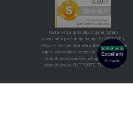
Naša tvrtka prikuplja ocjene putem
nezavisnih pružatelja usluga SHOPVOTE i
TRUSTPILOT. Oni koriste automatske i ručne
mjere za provjeru recenzija. Informacije o
autentičnosti recenzija kupaca možete
pronaći ovdje:
SHOPVOTE
,
TRUSTPILOT
© 2026 FILATI eCommerce GmbH
Italiano