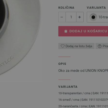
KOLIČINA
VARIJANTA
10-tr
DODAJ U KOŠARICU
Dodaj na listu želja
Pit
OPIS
Oko za mede od UNION KNOPF,
VARIJANTA
10-transparentan / crna | EAN: 191
16-smeđ / crna | EAN: 19111010237
20-narančasta / crna | EAN: 191110