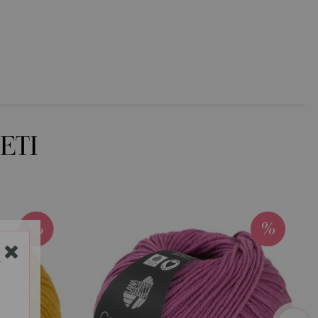
ETI
Y
next