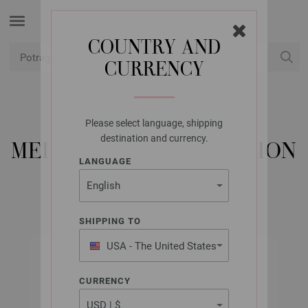
COUNTRY AND
CURRENCY
USD
Moj račun
Please select language, shipping
LANA GROSSA
destination and currency.
MEILENWEIT 100G AKTION
LANGUAGE
SHIPPING TO
USA - The United States
of America
CURRENCY