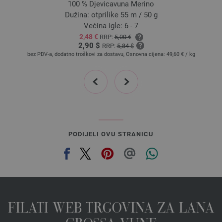
100 % Djevicavuna Merino
2962 | EAN: 4033493341127
Dužina: otprilike 55 m / 50 g
2963 | EAN: 4033493341134
Većina igle: 6 - 7
2,48 €
RRP:
5,00 €
2964 | EAN: 4033493341141
2,90 $
RRP:
5,84 $
2965 | EAN: 4033493341158
bez PDV-a, dodatno troškovi za dostavu, Osnovna cijena:
49,60 €
/ kg
2966 | EAN: 4033493341165
prev
next
2967 | EAN: 4033493352918
2968 | EAN: 4033493352925
2969 | EAN: 4033493352932
2970 | EAN: 4033493352949
2971 | EAN: 4033493352956
PODIJELI OVU STRANICU
2972 | EAN: 4033493352963
2973 | EAN: 4033493352970
2974 | EAN: 4033493352987
2975 | EAN: 4033493352994
2976 | EAN: 4033493353007
FILATI WEB TRGOVINA ZA LANA
2977 | EAN: 4033493353014