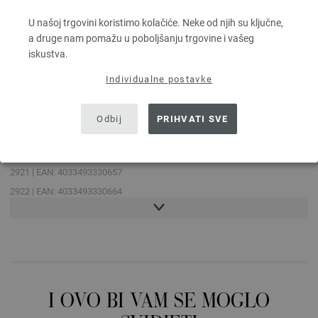
(nježan)
U našoj trgovini koristimo kolačiće. Neke od njih su ključne,
a druge nam pomažu u poboljšanju trgovine i vašeg
iskustva.
Pranje na 40
Individualne postavke
° C (vrlo
nežno)
Odbij
PRIHVATI SVE
BOJA
2921 | EAN: 4033493330657
2922 | EAN: 4033493330664
2923 | EAN: 4033493330671
2924 | EAN: 4033493330688
2925 | EAN: 4033493330695
2926 | EAN: 4033493330701
2931 | EAN: 4033493330718
I OVO BI VAM SE MOGLO
2932 | EAN: 4033493330725