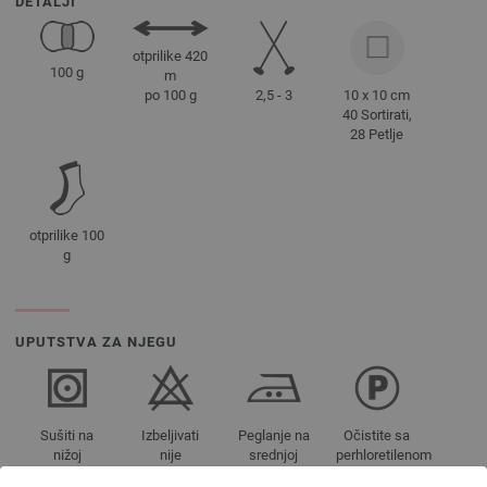
DETALJI
otprilike 420
100 g
m
2,5 - 3
10 x 10 cm
po 100 g
40 Sortirati,
28 Petlje
otprilike 100
g
UPUTSTVA ZA NJEGU
Sušiti na
Izbeljivati
Peglanje na
Očistite sa
nižoj
nije
srednjoj
perhloretilenom
temperaturi
dozvoljeno
temperaturi