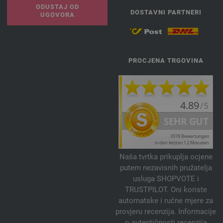
3011 | EAN: 4033493376228
ODUSTAJ OD
DOSTAVNI PARTNERI
3012 | EAN: 4033493395403
UGOVORA
3013 | EAN: 4033493395410
3014 | EAN: 4033493395427
3015 | EAN: 4033493395434
PROCJENA TRGOVINA
3016 | EAN: 4033493395441
3017 | EAN: 4033493395458
3018 | EAN: 4033493395342
3019 | EAN: 4033493395359
3020 | EAN: 4033493395366
3021 | EAN: 4033493395373
3022 | EAN: 4033493395380
Naša tvrtka prikuplja ocjene
3023 | EAN: 4033493395397
putem nezavisnih pružatelja
3024 | EAN: 4033493395465
usluga SHOPVOTE i
3025 | EAN: 4033493395472
TRUSTPILOT. Oni koriste
automatske i ručne mjere za
3026 | EAN: 4033493395489
provjeru recenzija. Informacije
3027 | EAN: 4033493395496
o autentičnosti recenzija