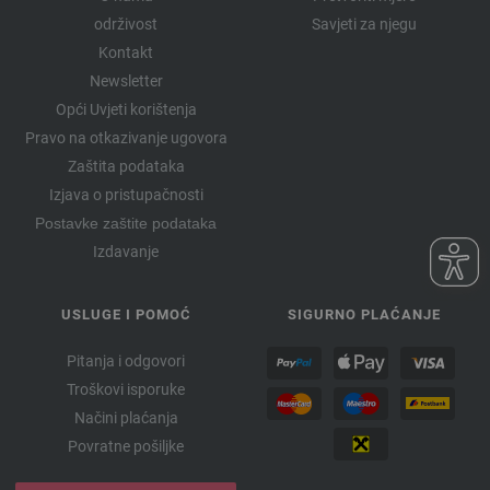
2995 | EAN: 4033493376242
održivost
Savjeti za njegu
2996 | EAN: 4033493376259
Kontakt
2997 | EAN: 4033493376266
Newsletter
2998 | EAN: 4033493376273
Opći Uvjeti korištenja
2999 | EAN: 4033493376280
Pravo na otkazivanje ugovora
3000 | EAN: 4033493376297
Zaštita podataka
Izjava o pristupačnosti
3001 | EAN: 4033493376303
Postavke zaštite podataka
3002 | EAN: 4033493376310
Izdavanje
3003 | EAN: 4033493376327
3004 | EAN: 4033493376334
3005 | EAN: 4033493376341
USLUGE I POMOĆ
SIGURNO PLAĆANJE
3006 | EAN: 4033493376174
Pitanja i odgovori
3007 | EAN: 4033493376181
Troškovi isporuke
3008 | EAN: 4033493376198
Načini plaćanja
3009 | EAN: 4033493376204
Povratne pošiljke
3010 | EAN: 4033493376211