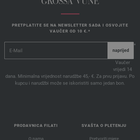
GROSSA VUNE
2978 | EAN: 4033493353021
2979 | EAN: 4033493353038
2980 | EAN: 4033493353045
PRETPLATITE SE NA NEWSLETTER SADA I OSVOJITE
2981 | EAN: 4033493353052
VAUČER OD 10 €.*
2982 | EAN: 4033493353069
2983 | EAN: 4033493353076
*
2984 | EAN: 4033493353083
2985 | EAN: 4033493360951
Vaučer
vrijedi 14
2986 | EAN: 4033493360968
dana. Minimalna vrijednost narudžbe 45,- €. Za prvu prijavu. Po
2987 | EAN: 4033493360975
kupcu i narudžbi može se iskoristiti samo jedan bon.
2988 | EAN: 4033493360982
2989 | EAN: 4033493360999
2990 | EAN: 4033493361002
2991 | EAN: 4033493361019
2992 | EAN: 4033493361026
PRODAVNICA FILATI
SVAŠTA O PLETENJU
2993 | EAN: 4033493361033
2994 | EAN: 4033493376235
O nama
Pretvoriti mjere