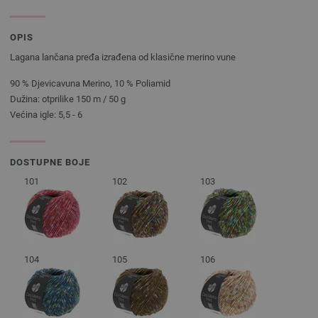
OPIS
Lagana lančana pređa izrađena od klasične merino vune
90 % Djevicavuna Merino, 10 % Poliamid
Dužina: otprilike 150 m / 50 g
Većina igle: 5,5 - 6
DOSTUPNE BOJE
101
102
103
104
105
106