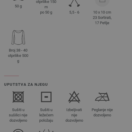
otprilike 150
50 g
m
5,5 - 6
10 x 10 cm
po 50 g
23 Sortirati,
17 Petlje
Broj 38 - 40
otprilike 500
g
UPUTSTVA ZA NJEGU
Sušiti u
Sušiti u
Izbeljivati
Peglanje nije
sušilici nije
ležećem
nije
dozvoljeno
dozvoljeno
položaju
dozvoljeno