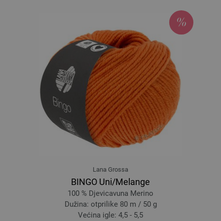
111-žuto/
narančasta/
deva/
Svijetla maslina | EAN: 4033493342803
112-vrijesak/
sivo smeđa/
mauve/
terakota | EAN: 4033493342810
113-tamnozelena/
siva/
petrol/
tirkiz | EAN: 4033493342940
Lana Grossa
BINGO Uni/Melange
100 % Djevicavuna Merino
Dužina: otprilike 80 m / 50 g
Većina igle: 4,5 - 5,5