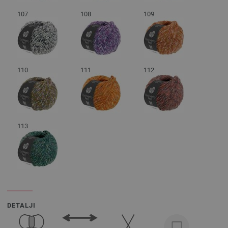
107
108
109
110
111
112
113
DETALJI