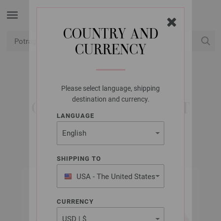
COUNTRY AND
CURRENCY
USD
Moj račun
Please select language, shipping
LANA GROSSA
destination and currency.
COOL MERINO PRINT
LANGUAGE
SHIPPING TO
USA - The United States
of America
CURRENCY