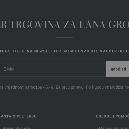
EB TRGOVINA ZA LANA GR
TPLATITE SE NA NEWSLETTER SADA I OSVOJITE VAUČER OD 10
na vrijednost narudžbe 45,- €. Za prvu prijavu. Po kupcu i narudžbi m
VAŠTA O PLETENJU
USLUGE I POMO
Pretvoriti mjere
Pitanja i odgovori