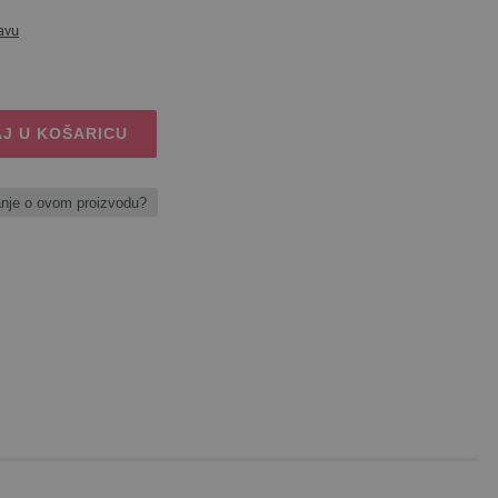
avu
J U KOŠARICU
anje o ovom proizvodu?