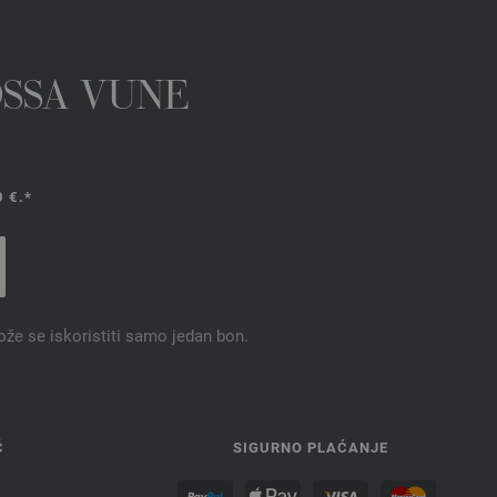
OSSA VUNE
 €.*
ože se iskoristiti samo jedan bon.
Ć
SIGURNO PLAĆANJE