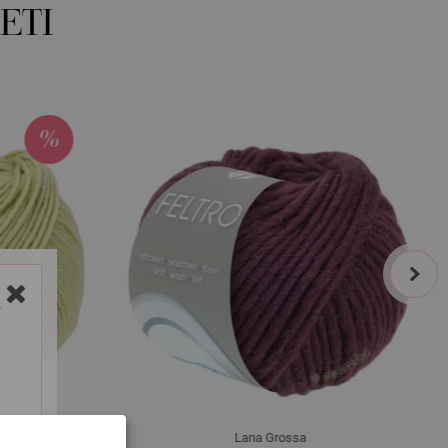
ETI
next
Y
Lana Grossa