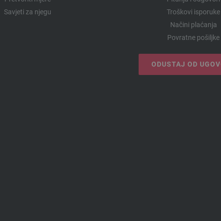
Savjeti za njegu
Troškovi isporuke
Načini plaćanja
Povratne pošiljke
ODUSTAJ OD UGO